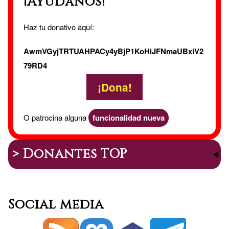
¡Ayúdanos!
Haz tu donativo aquí:
AwmVGyjTRTUAHPACy4yBjP1KoHiJFNmaUBxiV2
79RD4
¡Dona!
O patrocina alguna
funcionalidad nueva
> Donantes TOP
Social media