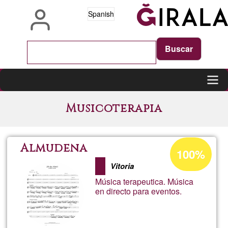
Pasar
Spanish
al
contenido
principal
Main
Musicoterapia
navigation
Porcentaje
Almudena
100%
de
Vitoria
aceptación
Música terapeutica. Música
de
en directo para eventos.
G1