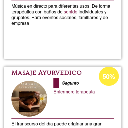
Música en directo para diferentes usos: De forma
terapéutica con baños de
sonido
individuales y
grupales. Para eventos sociales, familiares y de
empresa
Lee más
sobre
Almude
Porcentaje
Masaje Ayurvédico
50%
de
Sagunto
aceptación
Enfermero terapeuta
de
G1
El transcurso del día puede originar una gran