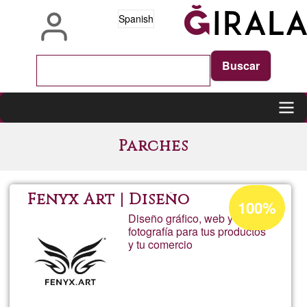
Pasar
Spanish
al
contenido
principal
Main
Parches
navigation
Porcentaje
Fenyx Art | Diseño
100%
de
Diseño gráfico, web y
fotografía para tus productos
aceptación
y tu comercio
de
G1