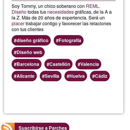
Soy Tommy, un chico soberano con
REML
.
Diseño
todas tus
necesidades
gráficas, de la A a
la Z. Más de 20 años de experiencia. Será un
placer
trabajar contigo y favorecer las relaciones
con tus clientes
diseño gráfico
Fotografía
Diseño web
Barcelona
Castellón
Valencia
Alicante
Sevilla
Huelva
Cádiz
Lee más
sobre
Fenyx
Art
Suscribirse a Parches