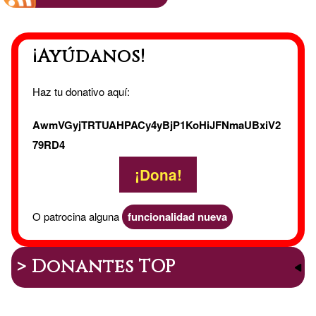
|
¡Ayúdanos!
Diseño
Haz tu donativo aquí:
AwmVGyjTRTUAHPACy4yBjP1KoHiJFNmaUBxiV2
79RD4
¡Dona!
O patrocina alguna
funcionalidad nueva
> Donantes TOP