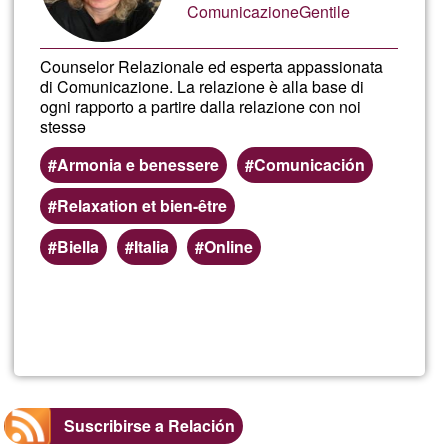
ComunicazioneGentile
Counselor Relazionale ed esperta appassionata
di Comunicazione. La relazione è alla base di
ogni rapporto a partire dalla relazione con noi
stessə
Armonia e benessere
Comunicación
Relaxation et bien-être
Biella
Italia
Online
Lee más
sobre
Simona
animos_
Suscribirse a Relación