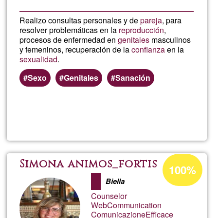
Realizo consultas personales y de
pareja
, para
resolver problemáticas en la
reproducción
,
procesos de enfermedad en
genitales
masculinos
y femeninos, recuperación de la
confianza
en la
sexualidad
.
Sexo
Genitales
Sanación
Lee más
sobre
Terapia
Sexuali
Porcentaje
Simona animos_fortis
100%
de
Holistic
Biella
aceptación
Counselor
de
WebCommunication
ComunicazioneEfficace
G1