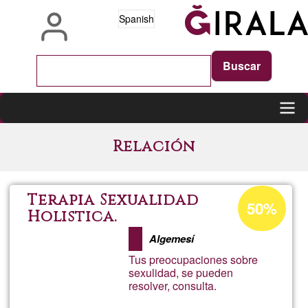
Pasar
Spanish
al
contenido
principal
Main
Relación
navigation
Porcentaje
Terapia Sexualidad
50%
de
Holistica.
aceptación
Algemesí
de
Tus preocupaciones sobre
G1
sexulidad, se pueden
resolver, consulta.