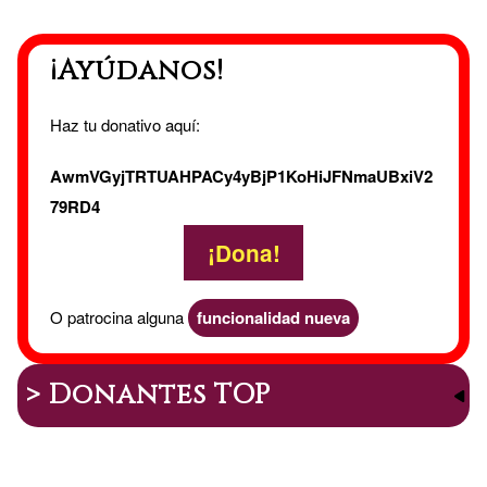
¡Ayúdanos!
Haz tu donativo aquí:
AwmVGyjTRTUAHPACy4yBjP1KoHiJFNmaUBxiV2
79RD4
¡Dona!
O patrocina alguna
funcionalidad nueva
> Donantes TOP