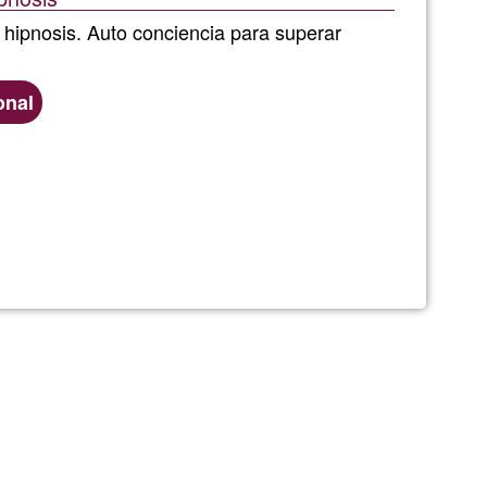
de
 hipnosis. Auto conciencia para superar
G1
onal
ía