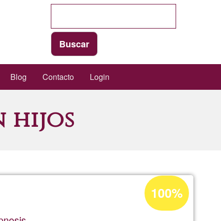
Blog
Contacto
Login
 hijos
Porcentaje
100%
de
aceptación
pnosis