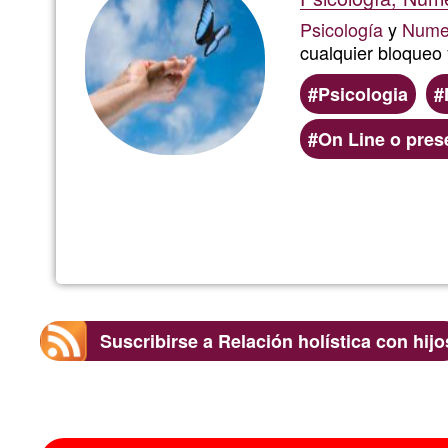
Psicología
y
Nume
cualquier bloqueo 
Psicologia
On Line o pres
Suscribirse a Relación holística con hijo