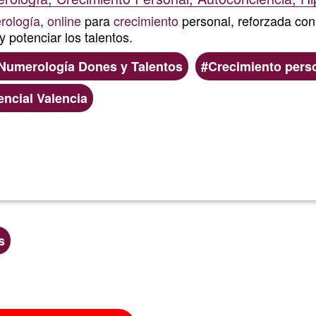
rología
,
online
para
crecimiento
personal, reforzada con
y potenciar los talentos.
Numerología Dones y Talentos
Crecimiento pers
encial Valencia
Lee más
sobre
Psicología
Númerolog
s
Talento