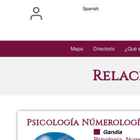
Pasar
Spanish
al
contenido
principal
Main
Mapa
Directorio
¿Qué e
navigation
Relac
Psicología Númerologí
Gandía
Psicología, Nume