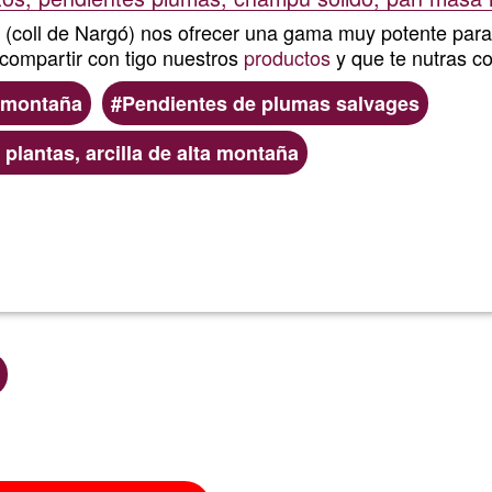
t, (coll de Nargó) nos ofrecer una gama muy potente para 
compartir con tigo nuestros
productos
y que te nutras co
a montaña
Pendientes de plumas salvages
plantas, arcilla de alta montaña
Lee más
sobre
Tania
de
las
hadas