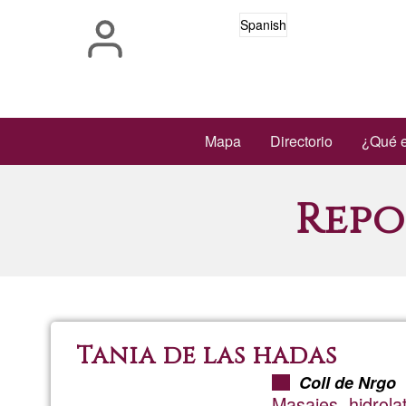
Pasar
Spanish
al
contenido
principal
Main
Mapa
Directorio
¿Qué e
navigation
Repo
Tania de las hadas
Coll de Nrgo
Masajes, hidrol