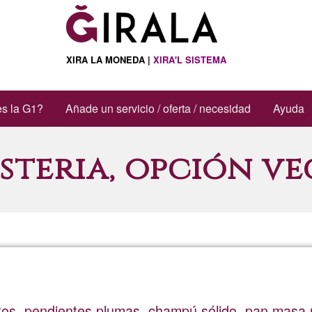
XIRA LA MONEDA |
XIRA'L SISTEMA
s la G1?
Añade un servicio / oferta / necesidad
Ayuda
steria, opción v
atos, pendientes plumas, champú sólido, pan masa 