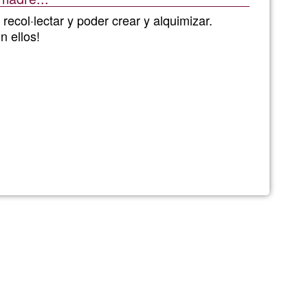
de
recol·lectar y poder crear y alquimizar.
n ellos!
G1