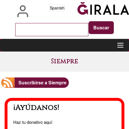
Pasar
Spanish
al
contenido
principal
Main
Siempre
navigation
Suscribirse a Siempre
¡Ayúdanos!
Haz tu donativo aquí: