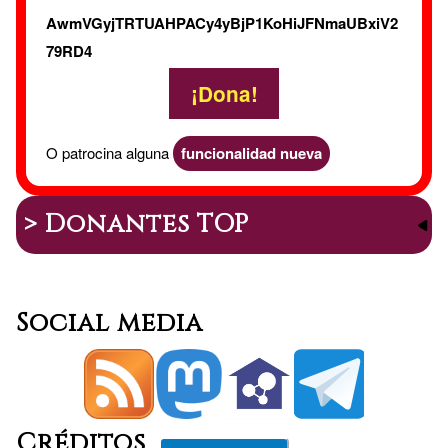
AwmVGyjTRTUAHPACy4yBjP1KoHiJFNmaUBxiV2
79RD4
¡Dona!
O patrocina alguna
funcionalidad nueva
> Donantes TOP
Social media
Créditos