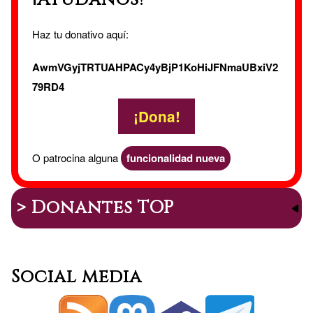
Haz tu donativo aquí:
AwmVGyjTRTUAHPACy4yBjP1KoHiJFNmaUBxiV2
79RD4
¡Dona!
O patrocina alguna
funcionalidad nueva
> Donantes TOP
Social media