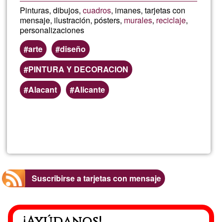
Pinturas, dibujos,
cuadros
, imanes, tarjetas con
mensaje, ilustración, pósters,
murales
,
reciclaje
,
personalizaciones
arte
diseño
PINTURA Y DECORACION
Alacant
Alicante
Lee más
sobre
Pau
RicART
Suscribirse a tarjetas con mensaje
¡Ayúdanos!