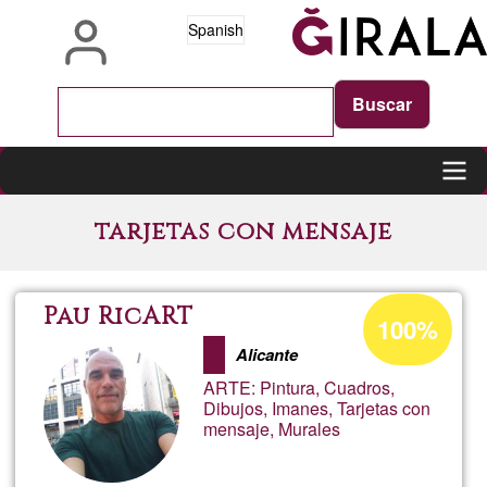
Pasar
Spanish
al
contenido
principal
Main
tarjetas con mensaje
navigation
Porcentaje
Pau RicART
100%
de
Alicante
aceptación
ARTE: Pintura, Cuadros,
de
Dibujos, Imanes, Tarjetas con
mensaje, Murales
G1