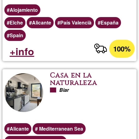
Alojamiento
Elche
Alicante
País Valencià
España
Spain
100%
+info
Casa en la
naturaleza
Biar
Alicante
Mediterranean Sea