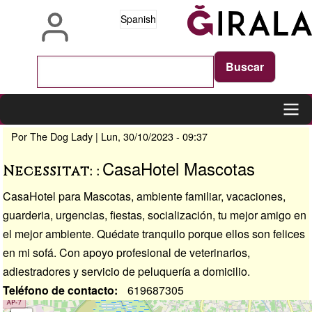
Pasar
Spanish
al
contenido
principal
Por
The Dog Lady
|
Lun, 30/10/2023 - 09:37
Main
navigation
CasaHotel Mascotas
Necessitat:
CasaHotel para Mascotas, ambiente familiar, vacaciones,
guarderia, urgencias, fiestas, socialización, tu mejor amigo en
el mejor ambiente. Quédate tranquilo porque ellos son felices
en mi sofá. Con apoyo profesional de veterinarios,
adiestradores y servicio de peluquería a domicilio.
Teléfono de contacto
619687305
Ubicación