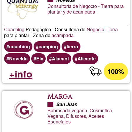
Consultoría de Negocio - Tierra para
plantar y de acampada
Coaching
Pedagógico - Consultoría de
Negocio
Tierra
para plantar - Zona de
acampada
coaching
camping
tierra
Novelda
Elx
Alacant
Alicante
100%
+info
Marga
San Juan
Sobrasada vegana, Cosmética
Vegana, Difusores, Aceites
Esenciales