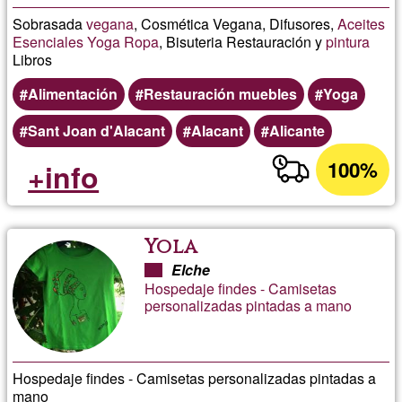
Sobrasada
vegana
, Cosmética Vegana, Difusores,
Aceites
Esenciales
Yoga
Ropa
, Bisuteria Restauración y
pintura
Libros
Alimentación
Restauración muebles
Yoga
Sant Joan d'Alacant
Alacant
Alicante
100%
+info
Yola
Elche
Hospedaje findes - Camisetas
personalizadas pintadas a mano
Hospedaje findes - Camisetas personalizadas pintadas a
mano