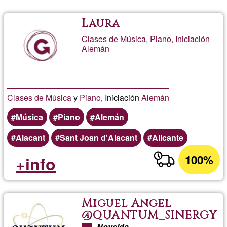
Laura
Clases de Música, Piano, Iniciación
Alemán
Clases de Música
y
Piano
, Iniciación
Alemán
Música
Piano
Alemán
Alacant
Sant Joan d'Alacant
Alicante
100%
+info
Miguel Angel
@QUANTUM_SINERGY
Novelda