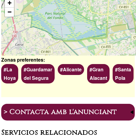
+
−
Zonas preferentes
La
Guardamar
Alicante
Gran
Santa
Hoya
del Segura
Alacant
Pola
> Contacta amb l'anunciant
Servicios relacionados