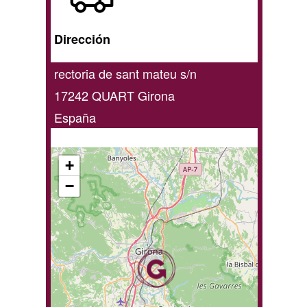
domicilio
/
Dirección
online
rectoria de sant mateu s/n
17242
QUART
Girona
España
+
−