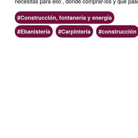
necesitas para ello , donde comprar-los y que pas
Ámbito
Construcción, fontanería y energía
Palabras
Ebanistería
Carpinteria
construcción
clave