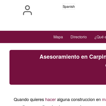
Pasar
Spanish
al
contenido
principal
Main
Mapa
Directorio
¿Qué e
navigation
Asesoramiento en Carpin
Quando quieres
hacer
alguna construccion en
m