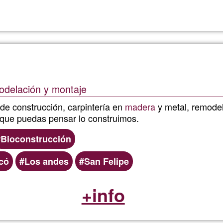
odelación y montaje
 de construcción, carpintería en
madera
y metal, remodel
o que puedas pensar lo construimos.
Bioconstrucción
có
Los andes
San Felipe
+info