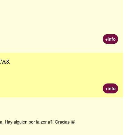
+info
as.
+info
. Hay alguien por la zona?! Gracias 🤗