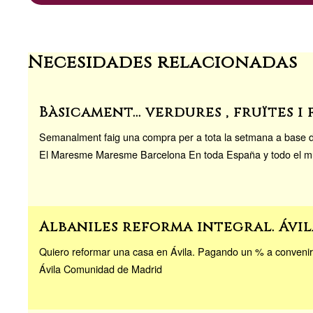
n
k
Necesidades relacionadas
Bàsicament... verdures , fruïtes i 
Semanalment faig una compra per a tota la setmana a base de v
El Maresme Maresme Barcelona En toda España y todo el 
Albañiles reforma integral. Ávil
Quiero reformar una casa en Ávila. Pagando un % a convenir
Ávila Comunidad de Madrid