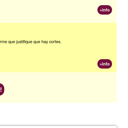
+info
rme que justifique que hay cortes.
+info
!