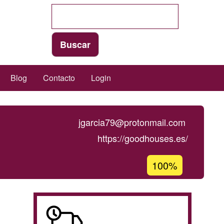
Blog
Contacto
Login
jgarcia79@protonmail.com
https://goodhouses.es/
Porcentaje
100%
de
aceptación
de
A
G1