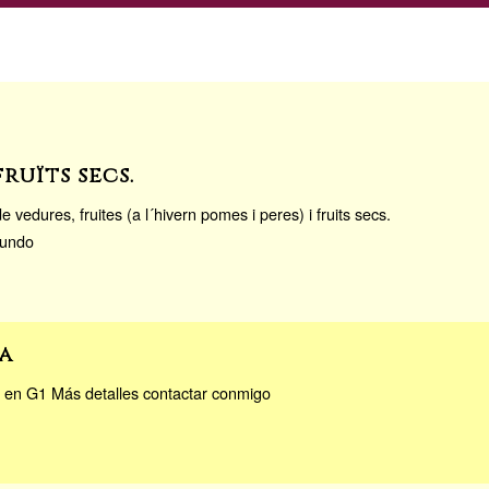
fruïts secs.
edures, fruites (a l´hivern pomes i peres) i fruits secs.
mundo
a
 en G1 Más detalles contactar conmigo