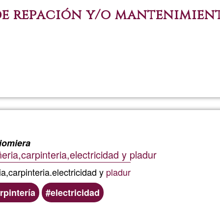
de repación y/o mantenimien
iomiera
eria,carpinteria,electricidad y pladur
ia,carpinteria.electricidad y
pladur
rpintería
electricidad