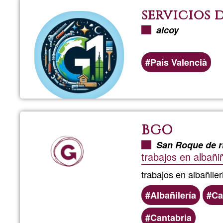
servicios 
alcoy
País Valencià
BGO
San Roque de r
trabajos en albañiñ
trabajos en albañiler
Albañilería
Ca
Cantabria