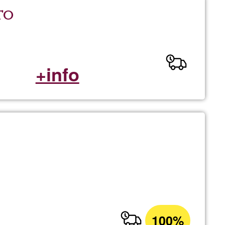
to
+info
100%