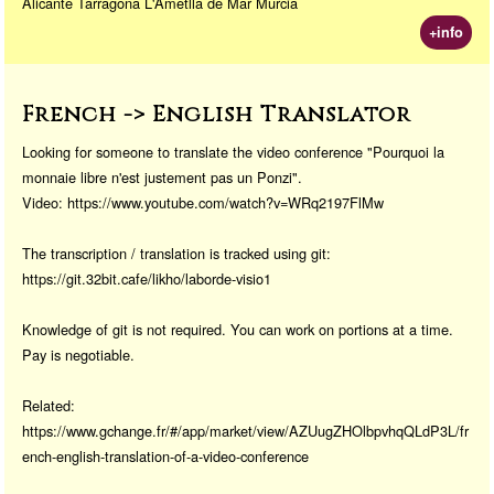
Alicante Tarragona L'Ametlla de Mar Murcia
+info
French -> English Translator
Looking for someone to translate the video conference "Pourquoi la
monnaie libre n'est justement pas un Ponzi".
Video: https://www.youtube.com/watch?v=WRq2197FlMw
The transcription / translation is tracked using git:
https://git.32bit.cafe/likho/laborde-visio1
Knowledge of git is not required. You can work on portions at a time.
Pay is negotiable.
Related:
https://www.gchange.fr/#/app/market/view/AZUugZHOlbpvhqQLdP3L/fr
ench-english-translation-of-a-video-conference