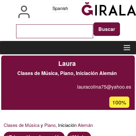
Pasar
Spanish
al
contenido
principal
Main
Laura
navigation
Clases de Música, Piano, Iniciación Alemán
lauracolina75@yahoo.es
Porcentaje
100%
de
aceptación
de
Clases de Música
y
Piano
, Iniciación
Alemán
G1
Ámbito
Categoria