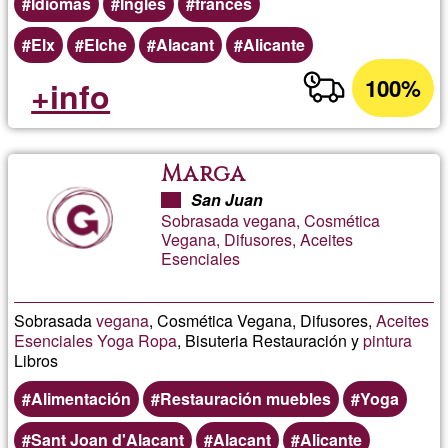
Idiomas
Inglés
francés
Elx
Elche
Alacant
Alicante
100%
+info
Marga
San Juan
Sobrasada vegana, Cosmética
Vegana, Difusores, Aceites
Esenciales
Sobrasada
vegana
, Cosmética Vegana, Difusores,
Aceites
Esenciales
Yoga
Ropa
, Bisuteria Restauración y
pintura
Libros
Alimentación
Restauración muebles
Yoga
Sant Joan d'Alacant
Alacant
Alicante