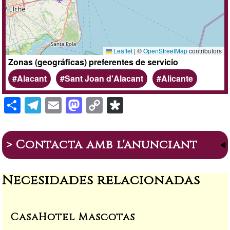
Leaflet
|
©
OpenStreetMap
contributors
Zonas (geográficas) preferentes de servicio
Alacant
Sant Joan d'Alacant
Alicante
S
T
E
M
C
Di
h
el
m
a
o
a
ar
e
ail
st
p
s
> Contacta amb l'anunciant
e
gr
o
y
p
a
d
Li
or
Necesidades relacionadas
m
o
n
a
n
k
CasaHotel Mascotas