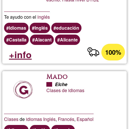
Te ayudo con el
inglés
Idiomas
Inglés
educación
Castalla
Alacant
Alicante
100%
+info
Mado
Elche
Clases de idiomas
Clases
de
idiomas
Inglés
,
Francés
,
Español