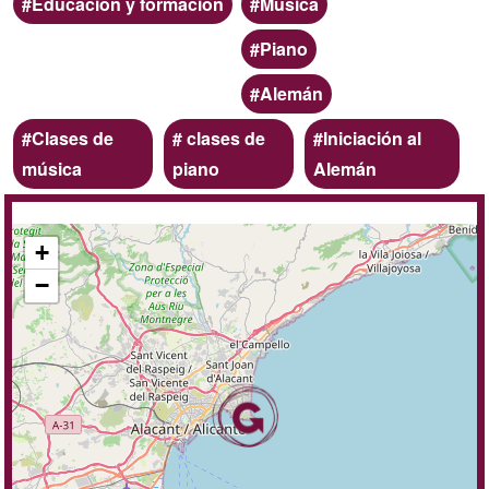
Educación y formación
Música
Piano
Alemán
Palabras
Clases de
clases de
Iniciación al
clave
música
piano
Alemán
A
+
domicilio
−
/
online