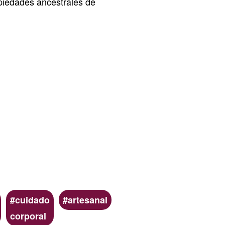
opiedades ancestrales de
G1
cuidado
artesanal
corporal