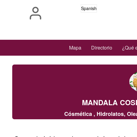
Pasar
Spanish
al
contenido
principal
Main
Mapa
Directorio
¿Qué e
navigation
MANDALA COSM
Cósmética , Hidrolatos, Ole