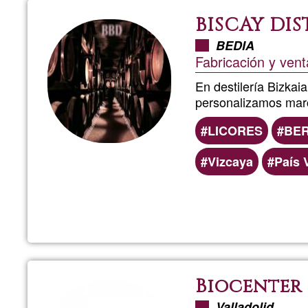
BISCAY DIS
BEDIA
Fabricación y vent
En destilería Bizkai
personalizamos marc
LICORES
BE
Vizcaya
País 
Biocenter
Valladolid