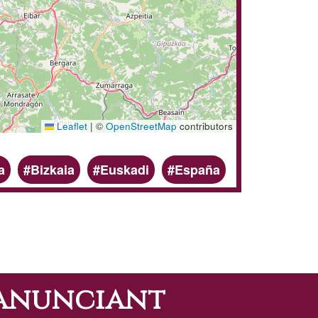
Leaflet
|
©
OpenStreetMap
contributors
a
Bizkaia
Euskadi
España
'anunciant