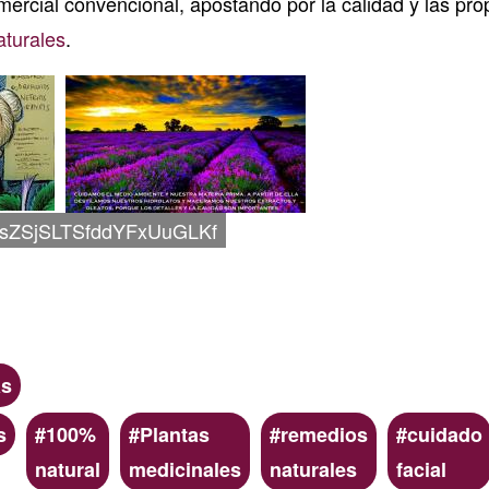
ercial convencional, apostando por la calidad y las pr
aturales
.
sZSjSLTSfddYFxUuGLKf
as
s
100%
Plantas
remedios
cuidado
natural
medicinales
naturales
facial