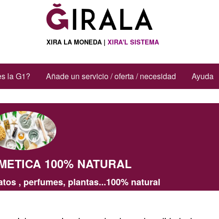
XIRA LA MONEDA |
XIRA'L SISTEMA
s la G1?
Añade un servicio / oferta / necesidad
Ayuda
ETICA 100% NATURAL
atos , perfumes, plantas...100% natural