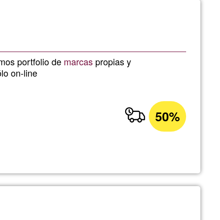
emos portfolio de
marcas
propias y
ólo on-line
50%