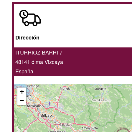
A
domicilio
/
Dirección
online
ITURRIOZ BARRI 7
48141
dima
Vizcaya
España
+
−