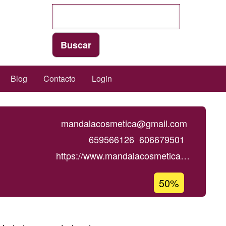
Blog
Contacto
Login
mandalacosmetica@gmail.com
659566126
606679501
https://www.mandalacosmetica…
Porcentaje
50%
de
aceptación
de