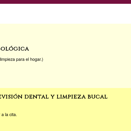
cológica
impieza para el hogar.)
evisión dental y limpieza bucal
a la cita.