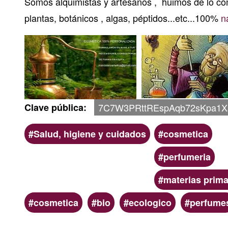
Somos alquimistas y artesanos , huimos de lo com
plantas, botánicos , algas, péptidos...etc...100%
n
Clave pública
7C7W3PRttREspAqb72sKpa1X
Ámbito
Categoria
Salud, higiene y cuidados
cosmetica
perfumeria
materias prim
Palabras
cosmetica
bio
ecologico
perfume
clave