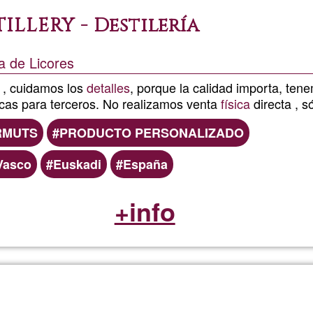
TILLERY - Destilería
a de Licores
a , cuidamos los
detalles
, porque la calidad importa, ten
as para terceros. No realizamos venta
física
directa , s
RMUTS
PRODUCTO PERSONALIZADO
Vasco
Euskadi
España
+info