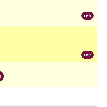
+info
+info
!