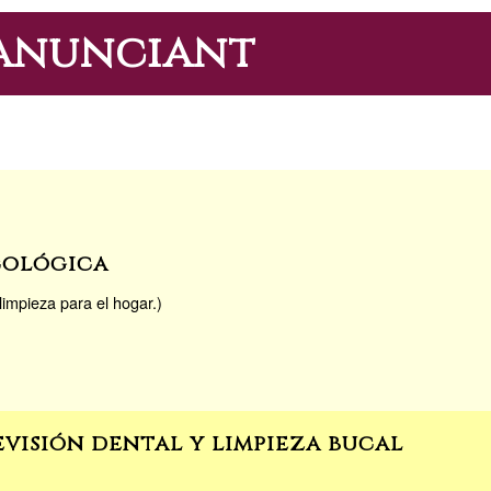
'anunciant
cológica
impieza para el hogar.)
evisión dental y limpieza bucal