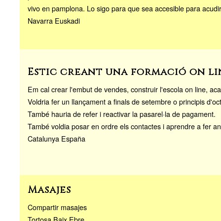
vivo en pamplona. Lo sigo para que sea accesible para acudir 
Navarra Euskadi
Estic creant una formació on lin
Em cal crear l'embut de vendes, construir l'escola on line, acab
Voldria fer un llançament a finals de setembre o principis d'oc
També hauria de refer i reactivar la pasarel·la de pagament.
També voldia posar en ordre els contactes i aprendre a fer an
Catalunya España
Masajes
Compartir masajes
Tortosa Baix Ebre