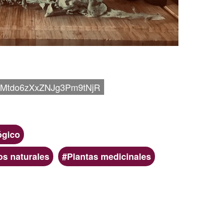
Mtdo6zXxZNJg3Pm9tNjR
ógico
os naturales
Plantas medicinales