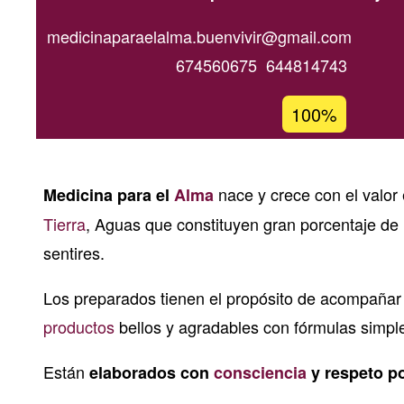
medicinaparaelalma.buenvivir@gmail.com
674560675
644814743
Porcentaje
100%
de
aceptación
de
nace y crece con el valor
Medicina para el
Alma
G1
Tierra
, Aguas que constituyen gran porcentaje de
sentires.
Los preparados tienen el propósito de acompañ
productos
bellos y agradables con fórmulas simple
Están
elaborados con
consciencia
y respeto po