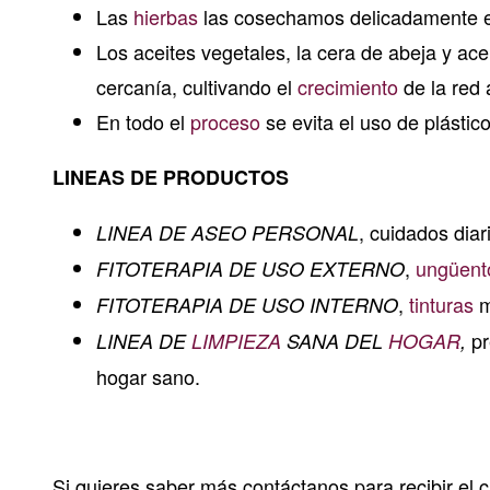
Las
hierbas
las cosechamos delicadamente e
Los aceites vegetales, la cera de abeja y ac
cercanía, cultivando el
crecimiento
de la red 
En todo el
proceso
se evita el uso de plásti
LINEAS DE PRODUCTOS
, cuidados diar
LINEA DE ASEO PERSONAL
,
ungüent
FITOTERAPIA DE USO EXTERNO
,
tinturas
m
FITOTERAPIA DE USO INTERNO
pr
LINEA DE
LIMPIEZA
SANA DEL
HOGAR
,
hogar sano.
Si quieres saber más contáctanos para recibir el c