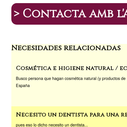
e
gr
o
y
p
a
d
Li
or
> Contacta amb l
m
o
n
a
n
k
Necesidades relacionadas
Cosmética e higiene natural / e
Busco persona que hagan cosmética natural (y productos de l
España
Necesito un dentista para una r
pues eso lo dicho necesito un dentista...