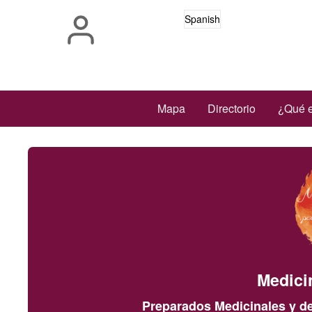
Pasar
Spanish
al
contenido
principal
Main
Mapa
Directorio
¿Qué e
navigation
Medici
Preparados Medicinales y de