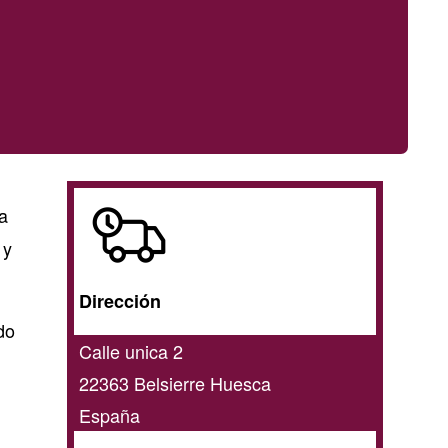
A
a
domicilio
y
/
Dirección
online
do
Calle unica 2
22363
Belsierre
Huesca
España