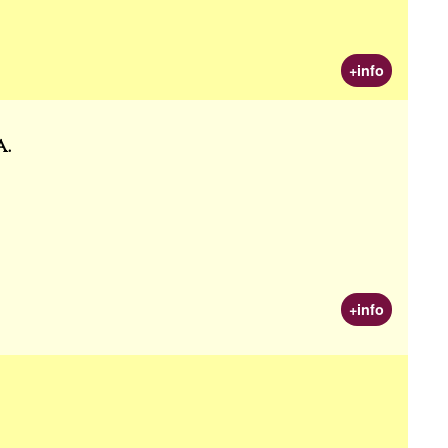
+info
.
+info