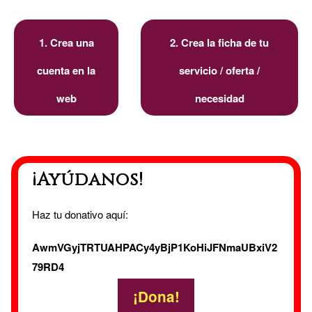
1. Crea una
2. Crea la ficha de tu
cuenta en la
servicio / oferta /
web
necesidad
¡Ayúdanos!
Haz tu donativo aquí:
AwmVGyjTRTUAHPACy4yBjP1KoHiJFNmaUBxiV2
79RD4
¡Dona!