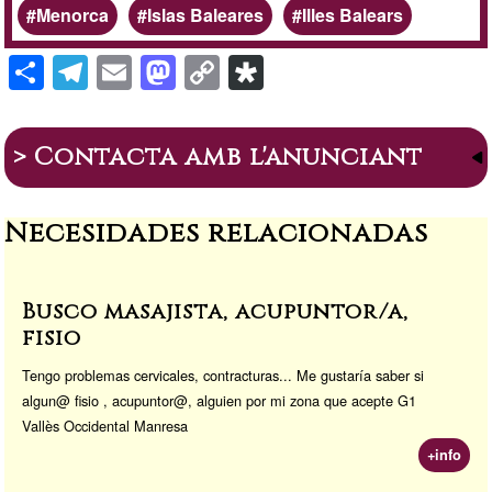
Menorca
Islas Baleares
Illes Balears
S
T
E
M
C
Di
h
el
m
a
o
a
ar
e
ail
st
p
s
> Contacta amb l'anunciant
e
gr
o
y
p
a
d
Li
or
Necesidades relacionadas
m
o
n
a
n
k
Busco masajista, acupuntor/a,
fisio
Tengo problemas cervicales, contracturas... Me gustaría saber si
algun@ fisio , acupuntor@, alguien por mi zona que acepte G1
Vallès Occidental Manresa
+info