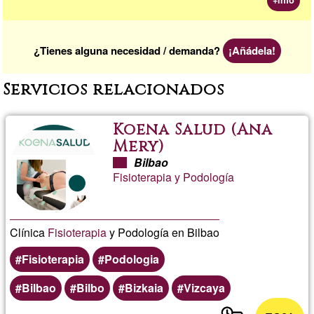
¿Tienes alguna necesidad / demanda?
¡Añádela!
Servicios relacionados
Koena Salud (Ana
Mery)
Bilbao
Fisioterapia y Podología
Clínica
Fisioterapia
y Podología en Bilbao
Fisioterapia
Podologia
Bilbao
Bilbo
Bizkaia
Vizcaya