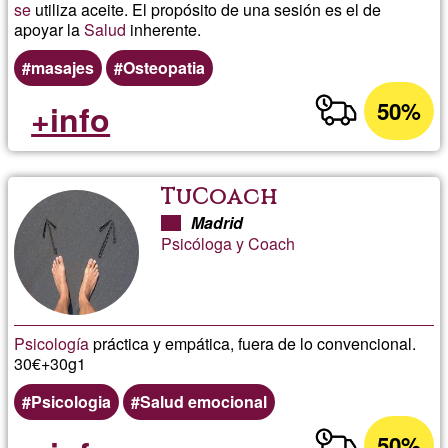
se
utiliza aceite. El propósito de una sesión es el de
apoyar la
Salud
inherente.
masajes
Osteopatia
50%
+info
TuCoach
Madrid
Psicóloga y Coach
Psicología
práctica y empática, fuera de lo convencional.
30€+30g1
Psicologia
Salud emocional
50%