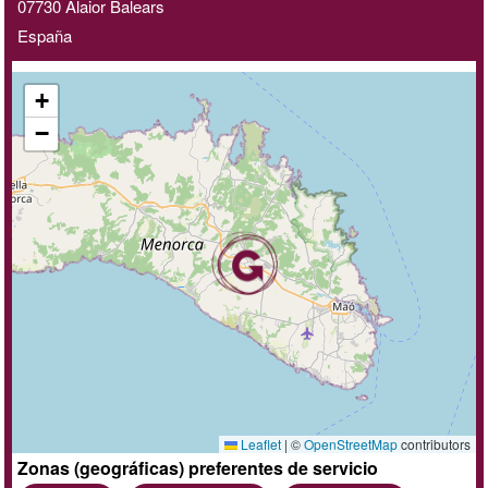
07730
Alaior
Balears
online
España
+
−
Leaflet
|
©
OpenStreetMap
contributors
Zonas (geográficas) preferentes de servicio