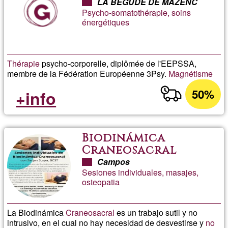
LA BEGUDE DE MAZENC
Psycho-somatothérapie, soins
énergétiques
Thérapie
psycho-corporelle, diplômée de l'EEPSSA,
membre de la Fédération Européenne 3Psy.
Magnétisme
50%
+info
Biodinámica
Craneosacral
Campos
Sesiones individuales, masajes,
osteopatia
La Biodinámica
Craneosacral
es un trabajo sutil y no
intrusivo, en el cual no hay necesidad de desvestirse y
no