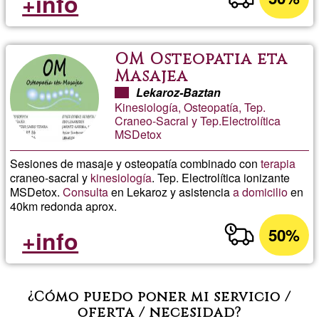
+info
OM Osteopatia eta
Masajea
Lekaroz-Baztan
Kinesiología, Osteopatía, Tep.
Craneo-Sacral y Tep.Electrolítica
MSDetox
Sesiones de masaje y osteopatía combinado con
terapia
craneo-sacral y
kinesiología
. Tep. Electrolítica ionizante
MSDetox.
Consulta
en Lekaroz y asistencia
a domicilio
en
40km redonda aprox.
50%
+info
¿Cómo puedo poner mi servicio /
oferta / necesidad?