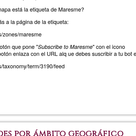
mapa está la etiqueta de Maresme?
rás a la página de la etiqueta:
/es/zones/maresme
botón que pone "
" con el icono
Subscribe to Maresme
otón enlaza con el URL alq ue debes suscribir a tu bot 
/es/taxonomy/term/3190/feed
Lee más
sobre
Añadir
¿Queréis
subscrivir
des por ámbito geográfico