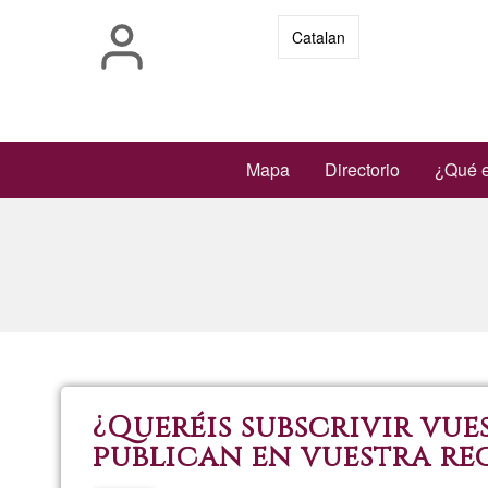
Pasar
Catalan
al
contenido
principal
Main
Mapa
Directorio
¿Qué e
navigation
¿Queréis subscrivir vu
publican en vuestra reg