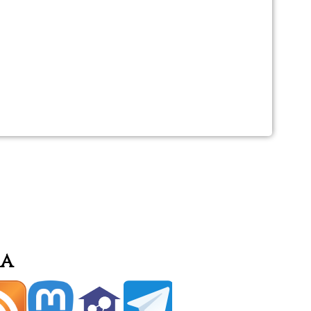
 nuevo comentario
ón
s
ia