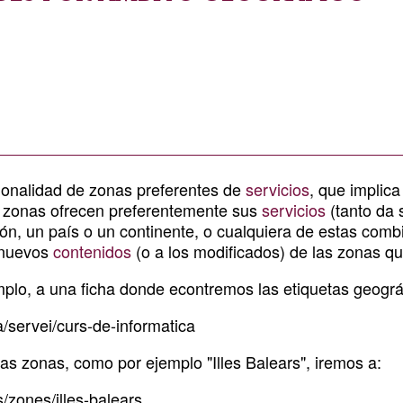
vuestro
grupo
de
Telegram
a
ionalidad de zonas preferentes de
servicios
, que implica
e zonas ofrecen preferentemente sus
servicios
(tanto da 
los
ión, un país o un continente, o cualquiera de estas comb
s nuevos
contenidos
(o a los modificados) de las zonas q
anuncios
mplo, a una ficha donde econtremos las etiquetas geográ
que
ca/servei/curs-de-informatica
se
las zonas, como por ejemplo "Illes Balears", iremos a:
es/zones/illes-balears