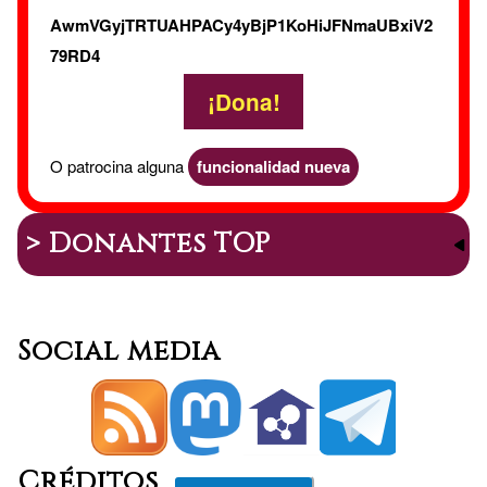
AwmVGyjTRTUAHPACy4yBjP1KoHiJFNmaUBxiV2
79RD4
¡Dona!
O patrocina alguna
funcionalidad nueva
> Donantes TOP
Social media
Créditos