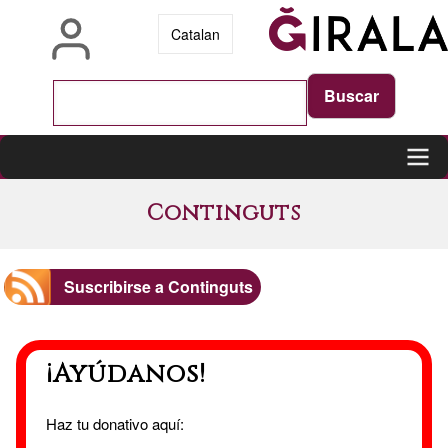
Pasar
Catalan
al
contenido
principal
Main
Continguts
navigation
Suscribirse a Continguts
¡Ayúdanos!
Haz tu donativo aquí: