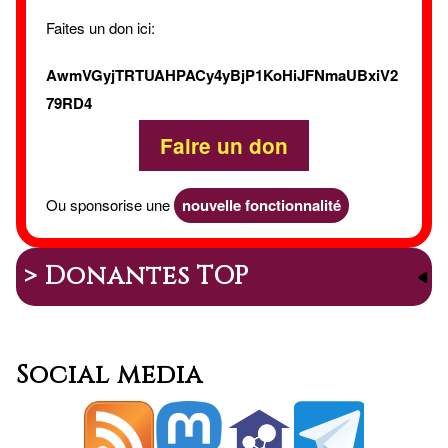
Faites un don ici:
AwmVGyjTRTUAHPACy4yBjP1KoHiJFNmaUBxiV2
79RD4
Faire un don
Ou sponsorise une
nouvelle fonctionnalité
> Donantes TOP
Social media