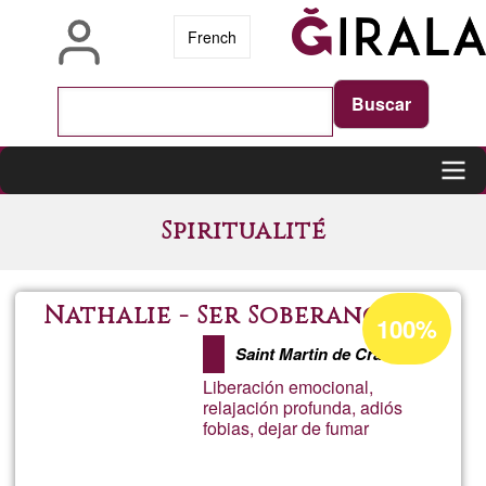
Pasar
French
al
contenido
principal
Main
Spiritualité
navigation
Porcentaje
Nathalie - Ser Soberano
100%
de
Saint Martin de Crau
aceptación
Liberación emocional,
de
relajación profunda, adiós
fobias, dejar de fumar
G1