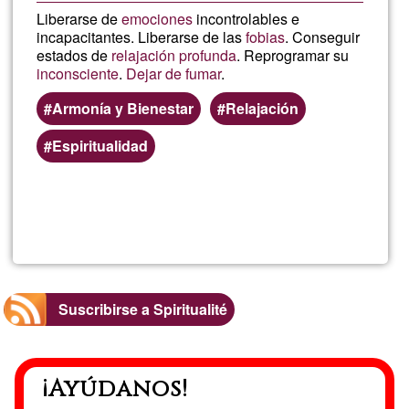
Liberarse de
emociones
incontrolables e
incapacitantes. Liberarse de las
fobias
. Conseguir
estados de
relajación profunda
. Reprogramar su
inconsciente
.
Dejar de fumar
.
Armonía y Bienestar
Relajación
Espiritualidad
Lee más
sobre
Nathali
-
Suscribirse a Spiritualité
Ser
¡Ayúdanos!
Sobera