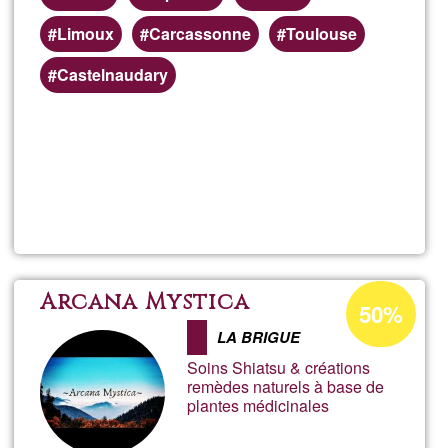
Limoux
Carcassonne
Toulouse
Castelnaudary
En savoir
plus
sur
GanTao
Pourcentage
Arcana Mystica
50%
d'acceptatio
LA BRIGUE
de
Soins Shiatsu & créations
Ğ1
remèdes naturels à base de
plantes médicinales