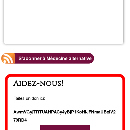
En savoir
plus
sur
Ré-
équilibres
S'abonner à Médecine alternative
Aidez-nous!
Faites un don ici:
AwmVGyjTRTUAHPACy4yBjP1KoHiJFNmaUBxiV2
79RD4