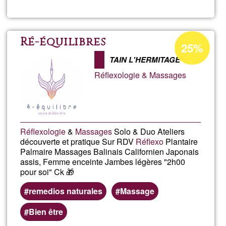
Épanouisse
Intérieur
Pourcentage
Ré-équilibres
25%
d'acceptatio
TAIN L'HERMITAGE
de
Réflexologie & Massages
Ğ1
Réflexologie
&
Massages
Solo & Duo Ateliers
découverte et pratique Sur RDV
Réflexo
Plantaire
Palmaire Massages Balinais Californien Japonais
assis, Femme enceinte Jambes légères "2h00
pour soi" Ck 🎁
remedios naturales
Massage
Bien être