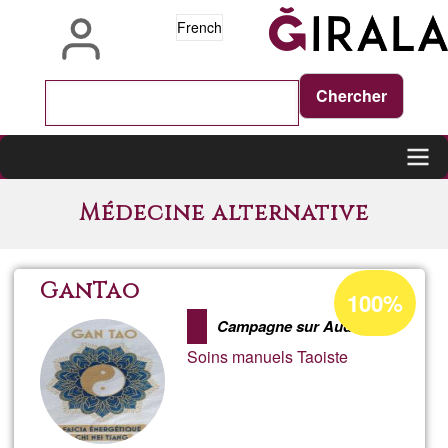
Aller
French
au
contenu
principal
Main
Médecine alternative
navigation
Pourcentage
GanTao
100%
d'acceptation
Campagne sur Aude
de
Soins manuels Taoiste
Ğ1