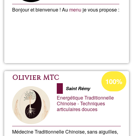
Bonjour et bienvenue ! Au
menu
je vous propose :
En savoir
plus
sur
Arcana
Mystica
Pourcentage
Olivier MTC
100%
d'acceptation
Saint Rémy
de
Energétique Traditionnelle
Ğ1
Chinoise - Techniques
articulaires douces
Médecine Traditionnelle Chinoise, sans aiguilles,