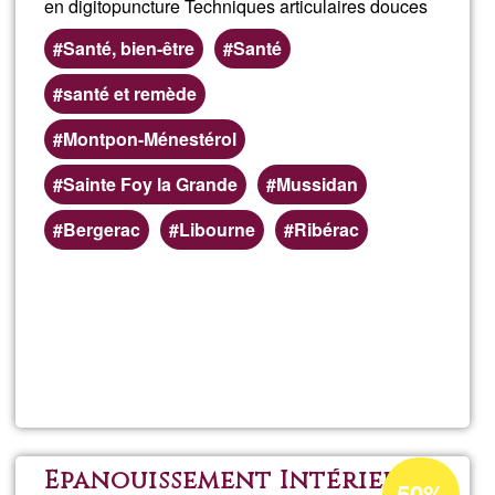
en digitopuncture Techniques articulaires douces
Santé, bien-être
Santé
santé et remède
Montpon-Ménestérol
Sainte Foy la Grande
Mussidan
Bergerac
Libourne
Ribérac
En savoir
plus
sur
Olivier
MTC
Pourcentage
Épanouissement Intérieur
50%