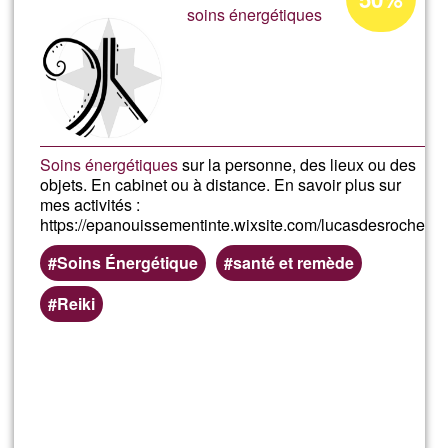
d'acceptatio
soins énergétiques
de
Ğ1
Soins énergétiques
sur la personne, des lieux ou des
objets. En cabinet ou à distance. En savoir plus sur
mes activités :
https://epanouissementinte.wixsite.com/lucasdesroches
Soins Énergétique
santé et remède
Reiki
En savoir
plus
sur