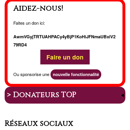
Aidez-nous!
de
Manos
Faites un don ici:
AwmVGyjTRTUAHPACy4yBjP1KoHiJFNmaUBxiV2
79RD4
Faire un don
Ou sponsorise une
nouvelle fonctionnalité
> Donateurs TOP
Réseaux sociaux