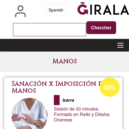
Aller
Spanish
au
contenu
principal
Main
Manos
navigation
Pourcentage
Sanación x Imposición de
50%
d'acceptatio
Manos
de
Izarra
Ğ1
Sesión de 30 minutos.
Formado en Reiki y Diksha
Oneness