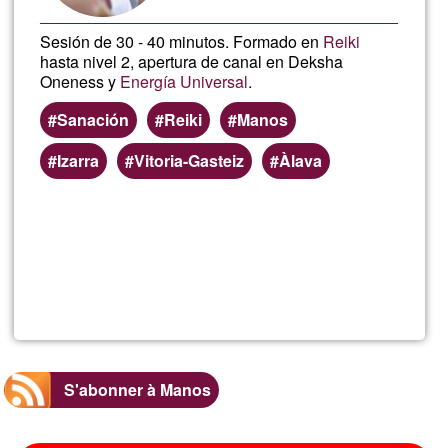
Sesión de 30 - 40 minutos. Formado en
Reiki
hasta nivel 2, apertura de canal en Deksha
Oneness y
Energía Universal
.
Sanación
Reiki
Manos
Izarra
Vitoria-Gasteiz
Àlava
En savoir
plus
sur
Sanación
x
S'abonner à Manos
Imposición