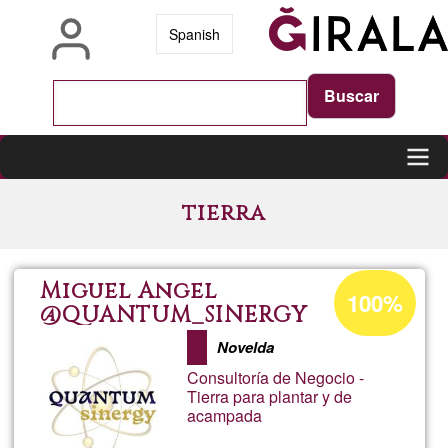
Salta
Spanish
al
contenuto
principale
Main
tierra
navigation
Percentuale
Miguel Angel
100%
di
@QUANTUM_SINERGY
accettazione
Novelda
del
Consultoría de Negocio -
G1
Tierra para plantar y de
acampada