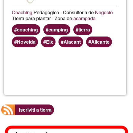
Coaching
Pedagógico - Consultoría de
Negocio
Tierra para plantar - Zona de
acampada
coaching
camping
tierra
Novelda
Elx
Alacant
Alicante
Per saperne
di più su
Miguel
Angel
@QUAN
Iscriviti a tierra