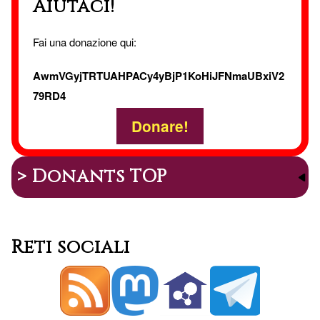
Aiutaci!
Fai una donazione qui:
AwmVGyjTRTUAHPACy4yBjP1KoHiJFNmaUBxiV2
79RD4
Donare!
> Donants TOP
Reti sociali