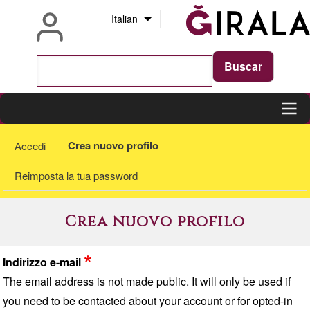
Salta
Italian
Mostra ulteriori azioni
al
contenuto
principale
Main
Schede
Crea nuovo profilo
Accedi
navigation
primarie
Reimposta la tua password
Crea nuovo profilo
Indirizzo e-mail
The email address is not made public. It will only be used if
you need to be contacted about your account or for opted-in