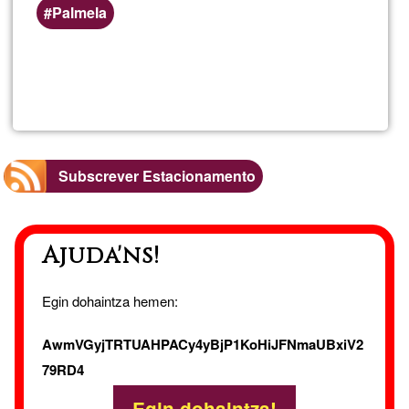
Áreas
Palmela
de
serviço
Ler mais
sobre
preferenciais
(geográficas)
Alugue
de
Subscrever Estacionamento
quarto
Ajuda'ns!
Egin dohaintza hemen:
AwmVGyjTRTUAHPACy4yBjP1KoHiJFNmaUBxiV2
79RD4
Egin dohaintza!