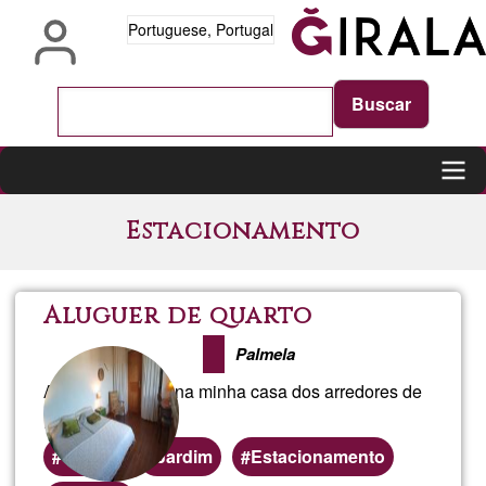
Passar
Portuguese, Portugal
para
o
conteúdo
principal
Main
Estacionamento
navigation
Aluguer de quarto
Palmela
Alugo um quarto na minha casa dos arredores de
Palmela
Quarto
Jardim
Estacionamento