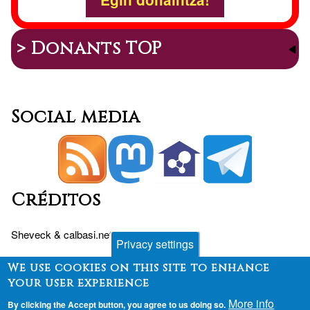
> Donants TOP
Social media
Créditos
Sheveck
&
calbasi.net
+
Drupal
Privacy settings
We use cookies on this site to enhance
your user experience
Peu
Contact
Forum
Desenvolvimento
More info
By clicking the Accept button, you agree to us doing so.