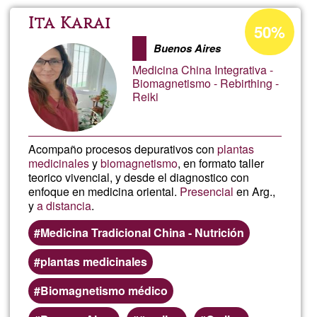
y
Percentatge
Ita Karai
50%
d'acceptació
Edic
Buenos Aires
de
Medicina China Integrativa -
G1
de
Biomagnetismo - Rebirthing -
Reiki
Vid
Acompaño procesos depurativos con
plantas
medicinales
y
biomagnetismo
, en formato taller
teorico vivencial, y desde el diagnostico con
enfoque en medicina oriental.
Presencial
en Arg.,
y
a distancia
.
Medicina Tradicional China - Nutrición
plantas medicinales
Biomagnetismo médico