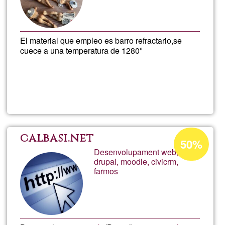
El material que empleo es barro refractario,se
cuece a una temperatura de 1280º
Llegeix més
sob
Figu
Percentatge
calbasi.net
50%
d'acceptació
Desenvolupament web,
drupal, moodle, civicrm,
de
farmos
G1