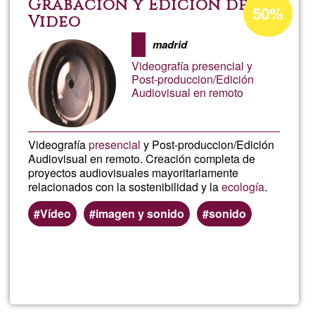
Grabación y Edición de
50%
d'acceptació
Video
de
madrid
G1
Videografía presencial y
Post-produccion/Edición
Audiovisual en remoto
Videografía
presencial
y Post-produccion/Edición
Audiovisual en remoto. Creación completa de
proyectos audiovisuales mayoritariamente
relacionados con la sostenibilidad y la
ecología
.
Vídeo
imagen y sonido
sonido
Llegeix més
sob
Gra