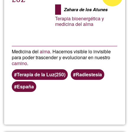
Luz
de
Zahara de los Atunes
G1
Terapia bioenergética y
medicina del alma
Medicina del
alma
. Hacemos visible lo invisible
para poder trascender y evolucionar en nuestro
camino
.
Terapia de la Luz(250)
Radiestesia
España
Llegeix més
sob
Radi