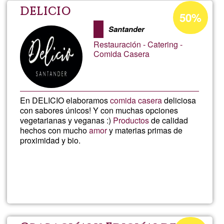
de
Percentatge
DELICIO
50%
d'acceptació
la
Santander
de
Restauración - Catering -
G1
Luz
Comida Casera
En DELICIO elaboramos
comida casera
deliciosa
con sabores únicos! Y con muchas opciones
vegetarianas y veganas :)
Productos
de calidad
hechos con mucho
amor
y materias primas de
proximidad y bio.
Llegeix més
sob
DEL
Percentatge