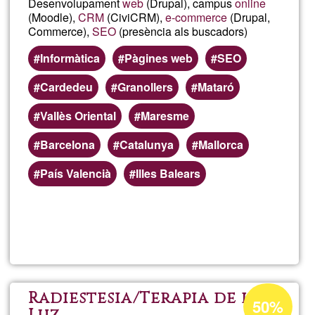
Desenvolupament
web
(Drupal), campus
online
(Moodle),
CRM
(CiviCRM),
e-commerce
(Drupal,
Commerce),
SEO
(presència als buscadors)
Informàtica
Pàgines web
SEO
Cardedeu
Granollers
Mataró
Vallès Oriental
Maresme
Barcelona
Catalunya
Mallorca
País Valencià
Illes Balears
Llegeix més
sob
calb
Percentatge
Radiestesia/Terapia de la
50%
d'acceptació