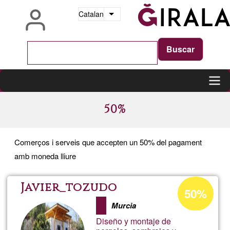
Vés
Catalan
Llista les accions addicionals
al
contingut
Main
50%
navigation
Comerços i serveis que accepten un 50% del pagament
amb moneda lliure
Percentatge
Javier_tozudo
50%
d'acceptació
Murcia
de
Diseño y montaje de
G1