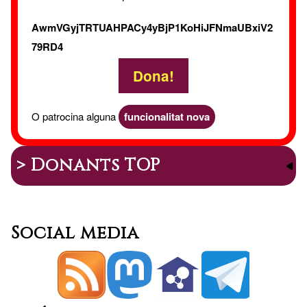
AwmVGyjTRTUAHPACy4yBjP1KoHiJFNmaUBxiV2
79RD4
Dona!
O patrocina alguna
funcionalitat nova
> Donants TOP
Social media