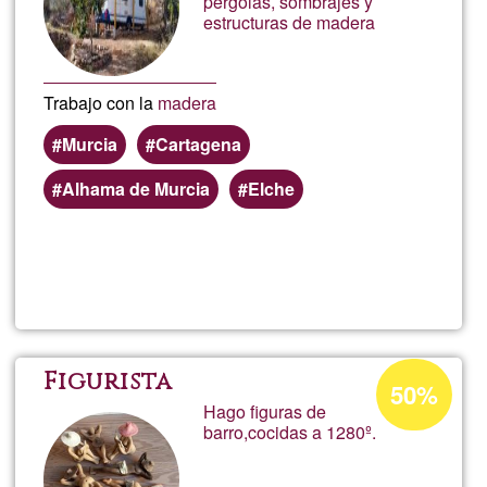
pergolas, sombrajes y
estructuras de madera
Trabajo con la
madera
Murcia
Cartagena
Alhama de Murcia
Elche
Llegeix més
sob
Javi
Percentatge
Figurista
50%
d'acceptació
Hago figuras de
barro,cocidas a 1280º.
de
G1