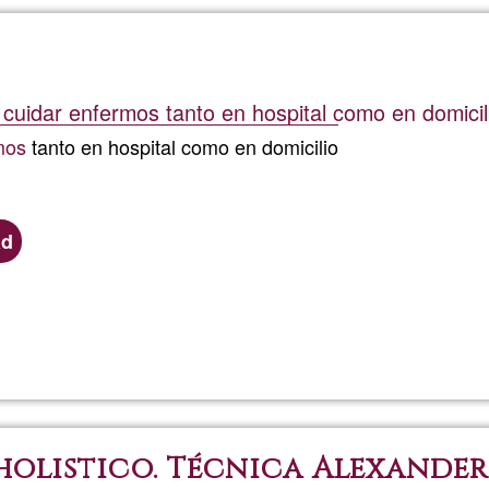
Prouteau
cuidar enfermos tanto en hospital como en domicil
mos
tanto en hospital como en domicilio
ad
Ler mais
sobre
Cuidado
de
holistico. Técnica Alexander
enfermos