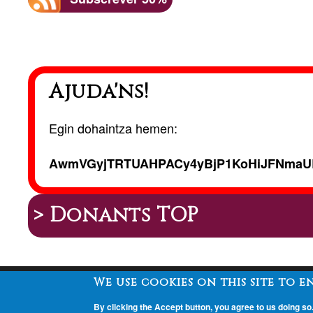
Ajuda'ns!
Egin dohaintza hemen:
AwmVGyjTRTUAHPACy4yBjP1KoHiJFNmaU
> Donants TOP
We use cookies on this site to 
Peu
By clicking the Accept button, you agree to us doing so