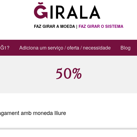
ações adicionais
FAZ GIRAR A MOEDA |
FAZ GIRAR O SISTEMA
 Ğ1?
Adiciona um serviço / oferta / necessidade
Blog
50%
agament amb moneda lliure