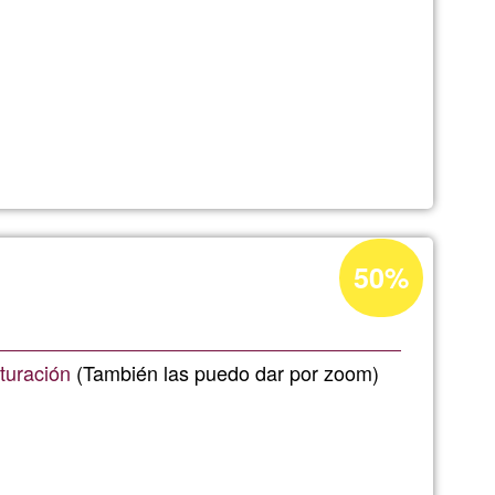
Ğ1
Percentagem
50%
de
aceitação
da
turación
(También las puedo dar por zoom)
Ğ1