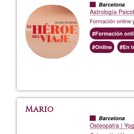
Barcelona
Astrología Psico
Formación online
y
Formación onli
Online
En t
Mario
Barcelona
Osteopatía | Yog