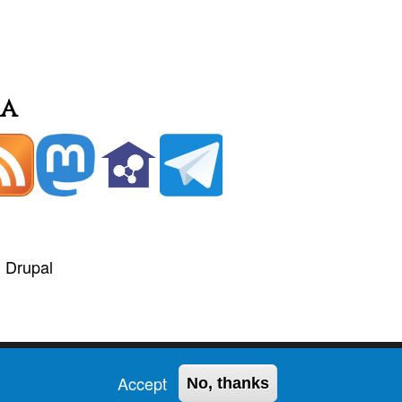
.
ia
+
Drupal
Accept
No, thanks