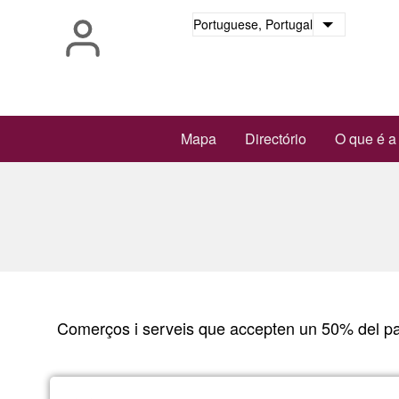
Passar
Portuguese, Portugal
Lista de 
para
o
conteúdo
principal
Main
Mapa
Directório
O que é a
navigation
Comerços i serveis que accepten un 50% del p