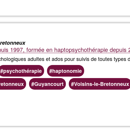
María
Blanca
Bretonneux
uis 1997, formée en haptopsychothérapie depuis 
hologiques adultes et ados pour suivis de toutes types 
psychothérapie
haptonomie
retonneux
Guyancourt
Voisins-le-Bretonneux
Ler mais
sobre
Sophie