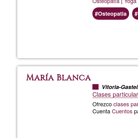
Osteopatía
|
Yoga
Osteopatia
María Blanca
Vitoria-Gastei
Clases particul
Ofrezco
clases par
Cuenta
Cuentos
p