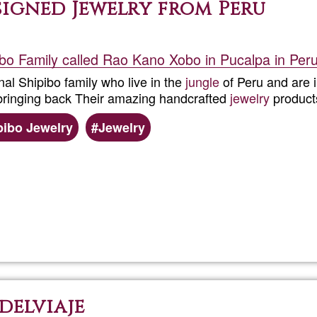
signed Jewelry from Peru
ibo Family called Rao Kano Xobo in Pucalpa in Per
onal Shipibo family who live in the
jungle
of Peru and are i
bringing back Their amazing handcrafted
jewelry
product
pibo Jewelry
Jewelry
Ler mais
sobre
Traditiona
Shipibo
delviaje
designed