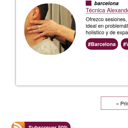
barcelona
Técnica Alexande
Ofrezco sesiones,
ideal en problemát
holistico y de exp
Barcelona
Paginação
Prime
« Pri
pági
Subscrever 50%