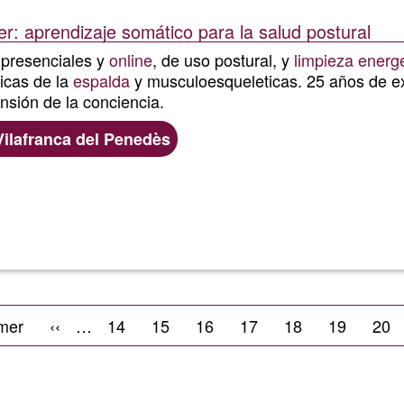
r: aprendizaje somático para la salud postural
 presenciales y
online
, de uso postural, y
limpieza energ
icas de la
espalda
y musculoesqueleticas. 25 años de e
ansión de la conciencia.
Vilafranca del Penedès
Ler mais
sobre
Uso
postural,
ira
mer
Página
‹‹
…
Página
14
Página
15
Página
16
Página
17
Página
18
Página
19
Pág
20
enfoque
na
anterior
holistico.