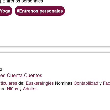
| Entrenos personales
Yoga
Entrenos personales
Ler mais
sobre
Mario
z
ares Cuenta Cuentos
ticulares
de:
Euskera
Inglés
Nóminas
Contabilidad
y
Fac
ara
Niños
y
Adultos
Ler mais
sobre