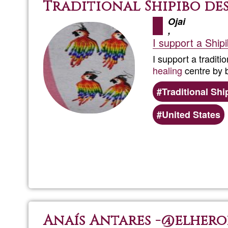
Traditional Shipibo de
Ojai
,
I support a Ship
I support a traditi
healing
centre by 
Traditional Shi
United States
Anaís Antares -@elhero