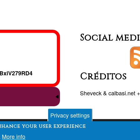
Técnica
Alexander
Social med
BxiV279RD4
Créditos
Sheveck
&
calbasi.net
Privacy settings
enhance your user experience
Contact
Forum
Desenvolvimento
Financiamento
More info
.