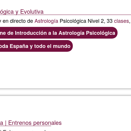
lógica y Evolutiva
Jewelry
 en directo de
Astrología
Psicológica Nivel 2, 33
clases
from
ne de Introducción a la Astrología Psicológica
Peru
oda España y todo el mundo
Ler mais
sobre
Anaís
Antares
-
a | Entrenos personales
@elherode