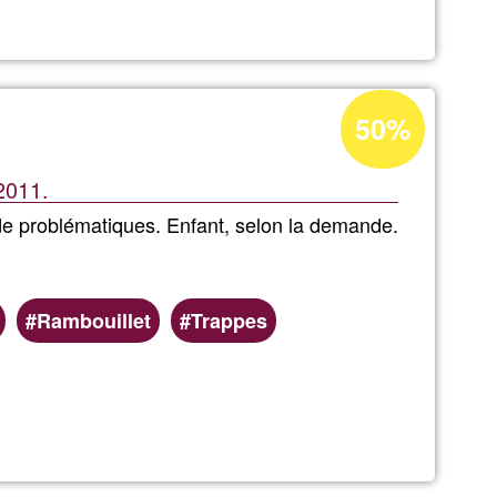
Percentagem
50%
de
aceitação
2011.
da
de problématiques. Enfant, selon la demande.
Ğ1
Rambouillet
Trappes