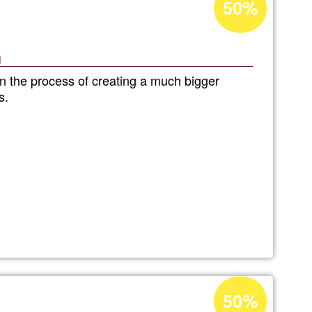
50%
de
aceitação
u
da
n the process of creating a much bigger
Ğ1
s.
l
Percentagem
50%
de