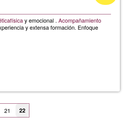
aceitação
da
ética
física
y emocional .
Acompañamiento
xperiencia y extensa formación. Enfoque
Ğ1
ina
Página
21
Página
22
atual