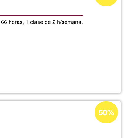
aceitação
da
, 66 horas, 1 clase de 2 h/semana.
Ğ1
Percentagem
50%
de
aceitação
lviaje
da