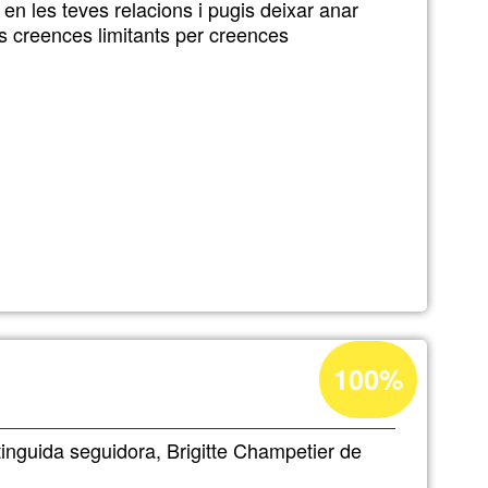
i en les teves relacions i pugis deixar anar
G1
s creences limitants per creences
Percentatge
100%
d'acceptació
de
stinguida seguidora, Brigitte Champetier de
G1