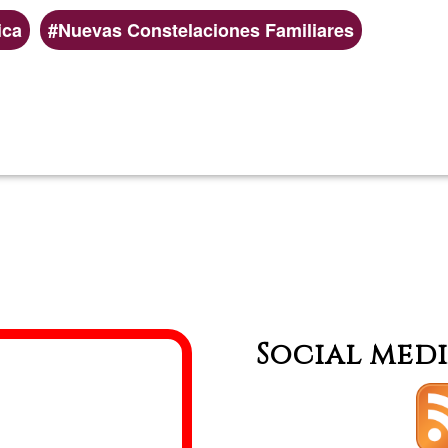
ica
Nuevas Constelaciones Familiares
Llegeix més
sobre
terapia
sistém
Social med