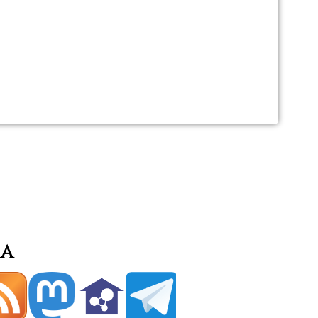
ica
ia