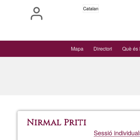
Vés
Catalan
al
contingut
Main
Mapa
Directori
Què és 
navigation
Nirmal Priti
Sessió individua