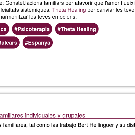
: Constel.lacions familiars per afavorir que l'amor flueix
 lleialtats sistèmiques.
Theta Healing
per canviar les teve
harmonitzar les teves emocions.
ica
Psicoterapia
Theta Healing
Balears
Espanya
Llegeix més
sobre
Nirmal
Priti
amiliares individuales y grupales
 familiares, tal como las trabajó Bert Hellinguer y su di