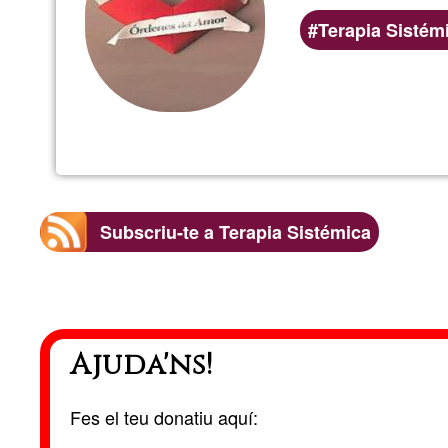
Terapia Sistém
Subscriu-te a Terapia Sistémica
Ajuda'ns!
Fes el teu donatiu aquí: