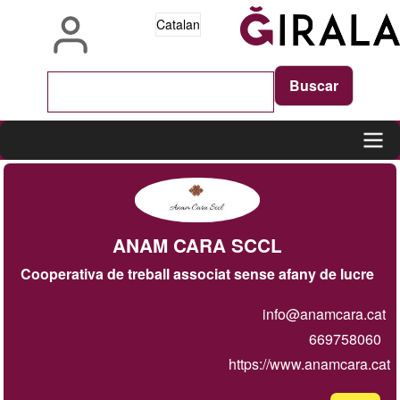
Vés
Catalan
al
contingut
Main
navigation
ANAM CARA SCCL
Cooperativa de treball associat sense afany de lucre
info@anamcara.cat
669758060
https://www.anamcara.cat