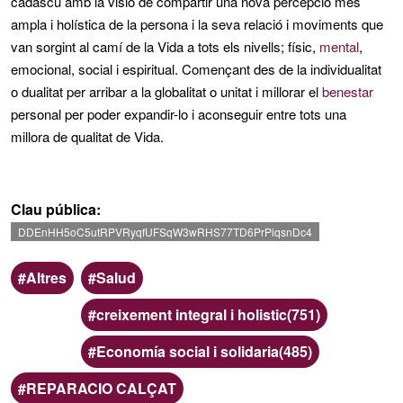
cadascú amb la visió de compartir una nova percepció més
ampla i holística de la persona i la seva relació i moviments que
van sorgint al camí de la Vida a tots els nivells; físic,
mental
,
emocional, social i espiritual. Començant des de la individualitat
o dualitat per arribar a la globalitat o unitat i millorar el
benestar
personal per poder expandir-lo i aconseguir entre tots una
millora de qualitat de Vida.
Clau pública
DDEnHH5oC5utRPVRyqfUFSqW3wRHS77TD6PrPiqsnDc4
Àmbit
Categoria
Altres
Salud
creixement integral i holistic(751)
Economía social i solidaria(485)
Paraules
REPARACIO CALÇAT