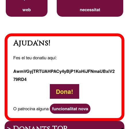
web
necessitat
Ajuda'ns!
Fes el teu donatiu aquí:
AwmVGyjTRTUAHPACy4yBjP1KoHiJFNmaUBxiV2
79RD4
Dona!
O patrocina alguna
funcionalitat nova