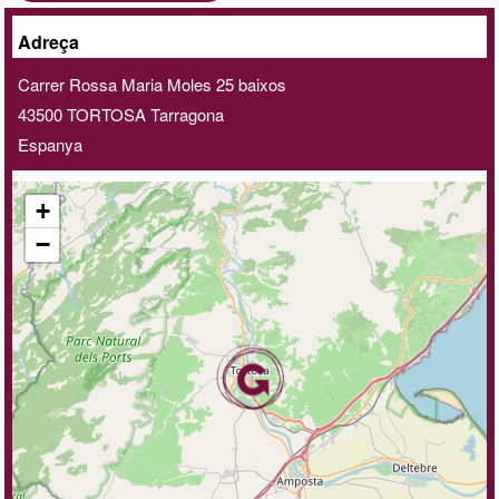
clau
A
Adreça
domicili
Carrer Rossa Maria Moles 25 baixos
/
43500
TORTOSA
Tarragona
online
Espanya
+
−