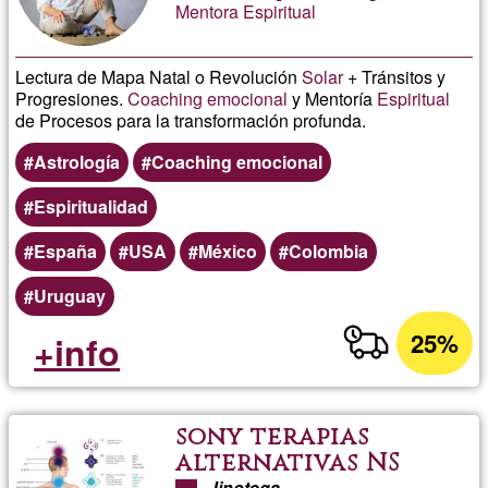
Mentora Espiritual
Lectura de Mapa Natal o Revolución
Solar
+ Tránsitos y
Progresiones.
Coaching emocional
y Mentoría
Espiritual
de Procesos para la transformación profunda.
Astrología
Coaching emocional
Espiritualidad
España
USA
México
Colombia
Uruguay
25%
+info
sony terapias
alternativas NS
Jinotega