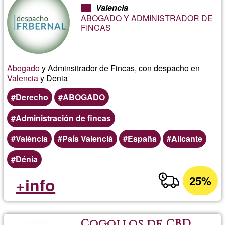
Valencia
ABOGADO Y ADMINISTRADOR DE
FINCAS
Abogado
y Adminsitrador de Fincas, con despacho en
Valencia
y Denia
Derecho
ABOGADO
Administración de fincas
València
País Valencià
España
Alicante
Dénia
25%
+info
Cogollos de CBD