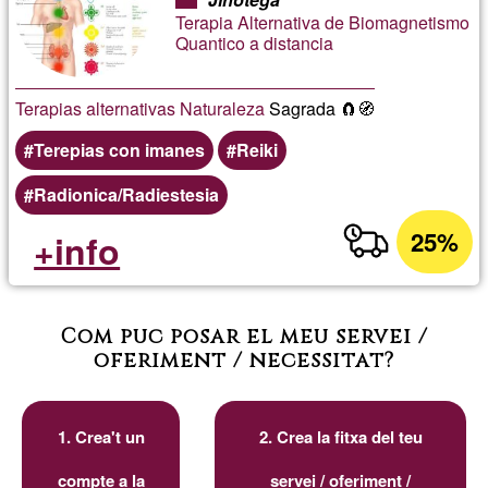
Terapia Alternativa de Biomagnetismo
Quantico a distancia
Terapias alternativas
Naturaleza
Sagrada 🧲🧭
Terepias con imanes
Reiki
Radionica/Radiestesia
25%
+info
Com puc posar el meu servei /
oferiment / necessitat?
1. Crea't un
2. Crea la fitxa del teu
compte a la
servei / oferiment /