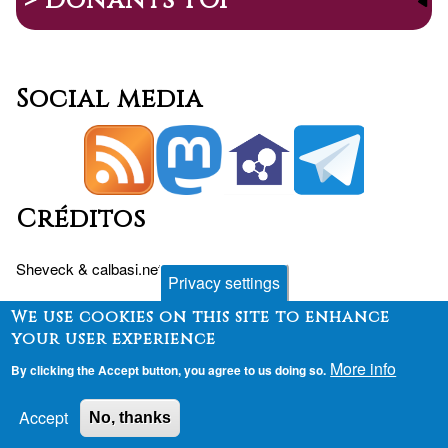
> Donants TOP
Social media
Créditos
Sheveck
&
calbasi.net
+
Drupal
Privacy settings
We use cookies on this site to enhance
your user experience
Peu
Contact
Fòrum
Desenvolupament
More info
By clicking the Accept button, you agree to us doing so.
Finançament
Accept
No, thanks