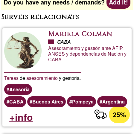
Do you have any needs / demands?
Add it!
Serveis relacionats
Mariela Colman
CABA
Asesoramiento y gestión ante AFIP,
ANSES y dependencias de Nación y
CABA
Tareas
de
asesoramiento
y gestoria.
Asesoría
CABA
Buenos Aires
Pompeya
Argentina
25%
+info