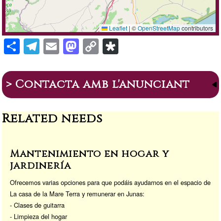
Leaflet
|
©
OpenStreetMap
contributors
S
T
E
M
C
Di
h
el
m
a
o
a
ar
e
ail
st
p
s
> Contacta amb l'anunciant
e
gr
o
y
p
a
d
Li
or
Related needs
m
o
n
a
n
k
Mantenimiento en hogar y
jardinería
Ofrecemos varias opciones para que podáis ayudarnos en el espacio de
La casa de la Mare Terra y remunerar en Junas:
- Clases de guitarra
- Limpieza del hogar