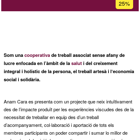
Percentat
25%
d'accepta
de
G1
Som una
cooperativa
de treball associat sense afany de
lucre enfocada en l’àmbit de la
salut
i del creixement
integral i holístic de la persona, el treball artesà i l‘economia
social i solidària.
Anam Cara es presenta com un projecte que neix intuïtivament
des de l’impacte produït per les experiències viscudes des de la
necessitat de treballar en equip des d’un treball
d’acompanyament, col·laboració i aportació de tots els
membres participants on poder compartir i sumar lo millor de