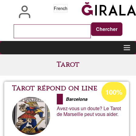
Aller
French
au
contenu
principal
Main
Tarot
navigation
Pourcentage
Tarot répond on line
100%
d'acceptation
Barcelona
de
Avez-vous un doute? Le Tarot
Ğ1
de Marseille peut vous aider.