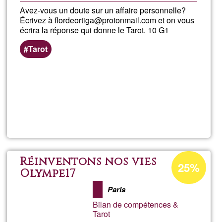
Avez-vous un doute sur un affaire personnelle?
Écrivez à flordeortiga@protonmail.com et on vous
écrira la réponse qui donne le Tarot. 10 G1
Tarot
En savoir
plus
sur
Tarot
répond
Pourcentage
Réinventons nos vies
25%
d'acceptatio
Olympe17
on
de
Paris
Ğ1
line
Bilan de compétences &
Tarot