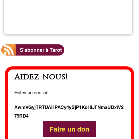
En savoir
plus
sur
Pau
S'abonner à Tarot
Aidez-nous!
Faites un don ici:
AwmVGyjTRTUAHPACy4yBjP1KoHiJFNmaUBxiV2
79RD4
Faire un don