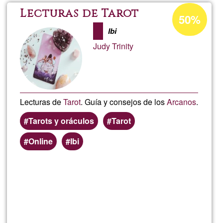
Pourcentage
Lecturas de Tarot
50%
d'acceptatio
Ibi
de
Judy Trinity
Ğ1
Lecturas de
Tarot
. Guía y consejos de los
Arcanos
.
Tarots y oráculos
Tarot
Online
Ibi
En savoir
plus
sur