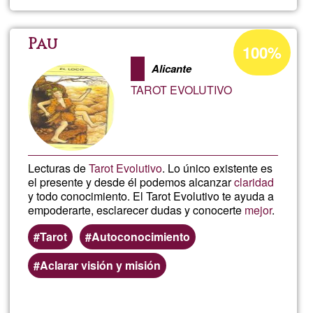
Lecturas
de
Pourcentage
Pau
100%
d'acceptation
Tarot
Alicante
de
TAROT EVOLUTIVO
Ğ1
Lecturas de
Tarot Evolutivo
. Lo único existente es
el presente y desde él podemos alcanzar
claridad
y todo conocimiento. El Tarot Evolutivo te ayuda a
empoderarte, esclarecer dudas y conocerte
mejor
.
Tarot
Autoconocimiento
Aclarar visión y misión