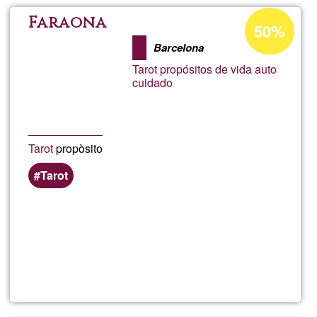
e
Pourcentage
Faraona
50%
d'acceptatio
interpretaci
Barcelona
de
Tarot propósitos de vida auto
Ğ1
sueños
cuidado
Tarot
propòsito
Tarot
En savoir
plus
sur
Faraona