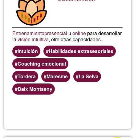
de
G1
Entrenamiento
presencial
u
online
para desarrollar
la
visión intuitiva
, etre otras capacidades.
Intuición
Habilidades extrasesoriales
Coaching emocional
Tordera
Maresme
La Selva
Baix Montseny
Lee más
sobre
Visión