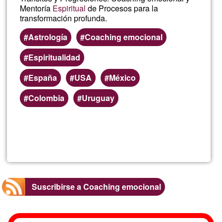
Mentoría
Espiritual
de Procesos para la
transformación profunda.
Astrología
Coaching emocional
Espiritualidad
España
USA
México
Colombia
Uruguay
Lee más
sobre
Rossan
Fossatti
Suscribirse a Coaching emocional
López