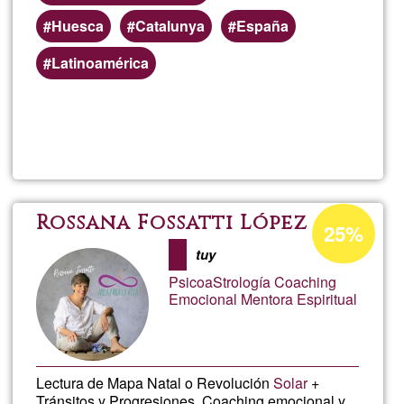
Huesca
Catalunya
España
Latinoamérica
Lee más
sobre
Educar
La
Porcentaje
Rossana Fossatti López
25%
de
Mirada
tuy
aceptación
PsicoaStrología Coaching
de
Emocional Mentora Espiritual
G1
Lectura de Mapa Natal o Revolución
Solar
+
Tránsitos y Progresiones. Coaching emocional y