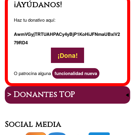
¡Ayúdanos!
Haz tu donativo aquí:
AwmVGyjTRTUAHPACy4yBjP1KoHiJFNmaUBxiV2
79RD4
¡Dona!
O patrocina alguna
funcionalidad nueva
> Donantes TOP
Social media