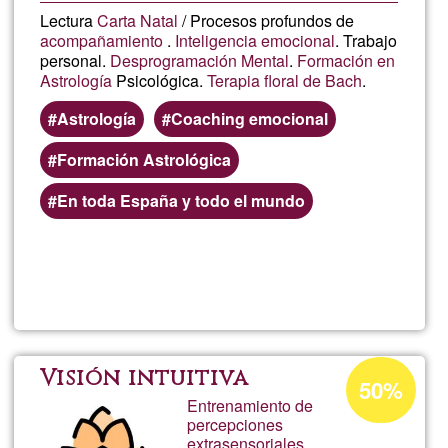
Lectura
Carta Natal
/ Procesos profundos de
acompañamiento
.
Inteligencia emocional
. Trabajo
personal.
Desprogramación Mental
.
Formación en
Astrología
Psicológica.
Terapia floral de Bach
.
Astrología
Coaching emocional
Formación Astrológica
En toda España y todo el mundo
Lee más
sobre
Rossan
F
Porcentaje
Visión intuitiva
50%
de
Entrenamiento de
Aulapar
percepciones
aceptación
extrasensoriales.