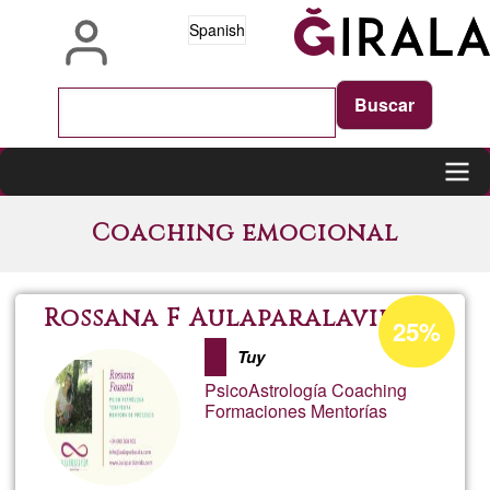
Pasar
Spanish
al
contenido
principal
Main
Coaching emocional
navigation
Porcentaje
Rossana F Aulaparalavida
25%
de
Tuy
aceptación
PsicoAstrología Coaching
de
Formaciones Mentorías
G1