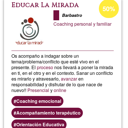
intuitiva
Porcentaje
Educar La Mirada
50%
de
Barbastro
aceptación
Coaching personal y familiar
de
G1
Os acompaño a indagar sobre un
tema/problema/conflicto que esté vivo en el
presente. El
proceso
nos llevará a poner la mirada
en ti, en el otro y en el contexto. Sanar un conflicto
es mirarlo y atravesarlo,
avanzar
en
responsabilidad y disfrutar de lo que nace de
nuevo!!
Presencial
y
online
Coaching emocional
Acompañamiento terapéutico
Orientación Educativa