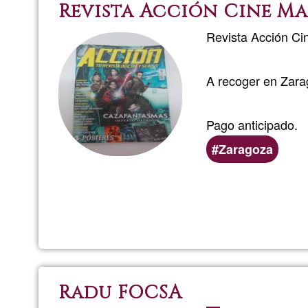
Revista Acción Cine Mar
Revista Acción Cin
A recoger en Zara
Pago anticipado.
Áreas
Zaragoza
de
servicio
(geográficas)
preferentes
Radu FOCSA