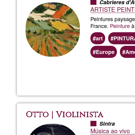
Cabrieres d'
ARTISTE PEIN
Peintures paysage,
France.
Peinture
à 
art
PINTUR
Europe
Amé
Otto | Violinista
Sintra
Música ao vivo