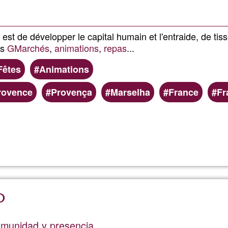
1
negra
 est de développer le capital humain et l'entraide, de tis
es
GMarchés
,
animations
,
repas
...
Fêtes
Animations
rovence
Provença
Marselha
France
Fr
Lee más
sobre
De
la
o
Tune
munidad y presencia.