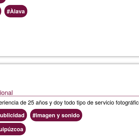
Àlava
Lee más
sobre
Natalia
Gasteiz
ional
riencia de 25 años y doy todo tipo de servicio fotográfi
ublicidad
imagen y sonido
uipúzcoa