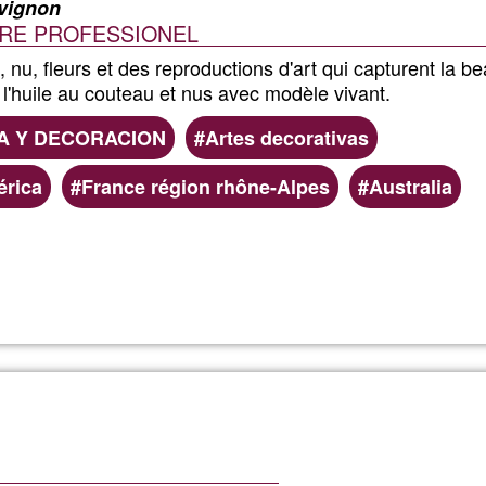
Avignon
TRE PROFESSIONEL
Marzo
 nu, fleurs et des reproductions d'art qui capturent la b
2024
l'huile au couteau et nus avec modèle vivant.
A Y DECORACION
Artes decorativas
(sin
rica
France région rhône-Alpes
Australia
posters)
Lee más
sobre
Radu
FOCSA