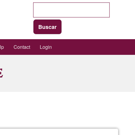
lp
Contact
Login
e