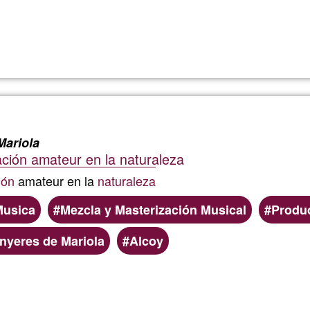
Lee más
sobre
photovogel
Mariola
ción amateur en la naturaleza
ión
amateur en la
naturaleza
Musica
Mezcla y Masterización Musical
Produc
nyeres de Mariola
Alcoy
Lee más
sobre