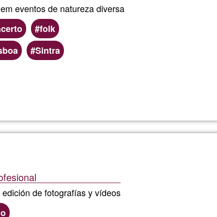
em eventos de natureza diversa
certo
folk
sboa
Sintra
Lee más
sobre
Otto
|
Violinista
ofesional
 edición de fotografías y vídeos
do