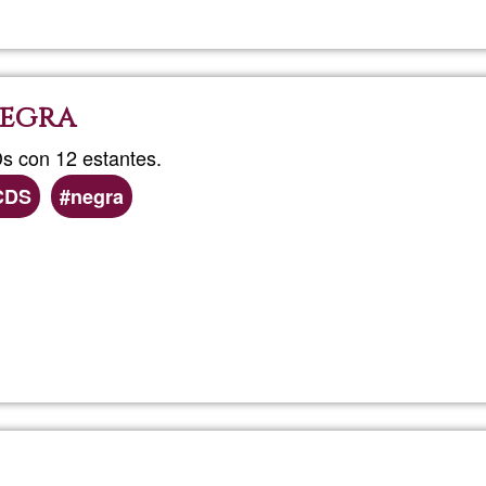
Grabación
de
negra
Música
Ds con 12 estantes.
CDS
negra
Lee más
sobre
estanteria
CDs
color