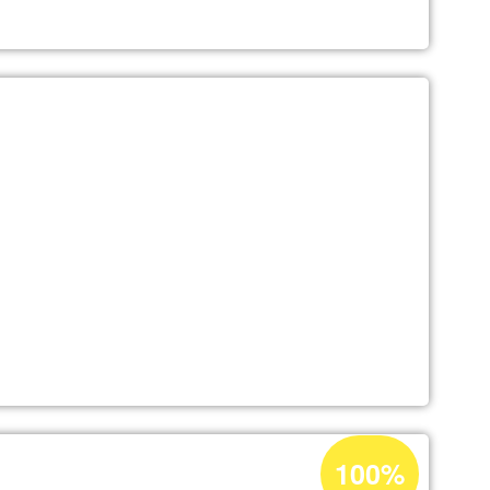
Porcentaje
100%
de