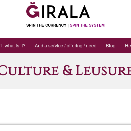
de acciones
SPIN THE CURRENCY |
SPIN THE SYSTEM
1, what is it?
Add a service / offering / need
Blog
He
Culture & Leusur