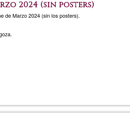
zo 2024 (sin posters)
e de Marzo 2024 (sin los posters).
goza.
Lee más
sobre
Revista
Acción
Cine