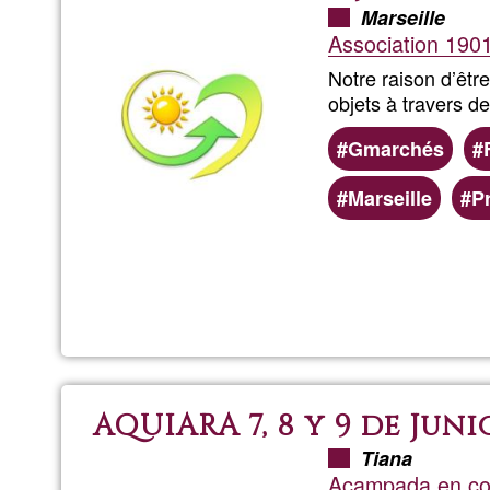
Marseille
Association 190
Notre raison d’être
objets à travers d
Gmarchés
Marseille
P
AQUIARA 7, 8 y 9 de Juni
Tiana
Acampada en co