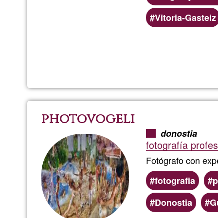
Vitoria-Gasteiz
photovogeli
donostia
fotografía profes
Fotógrafo con expe
fotografia
p
Donostia
G