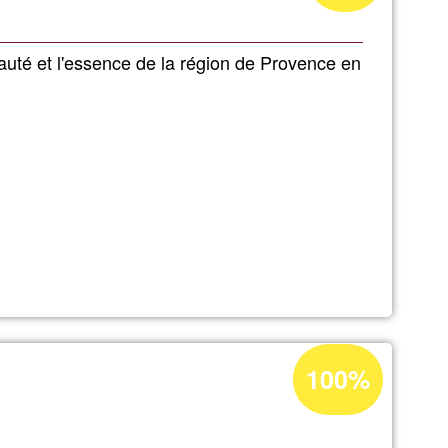
aceptación
de
eauté et l'essence de la région de Provence en
G1
Porcentaje
100%
de
aceptación