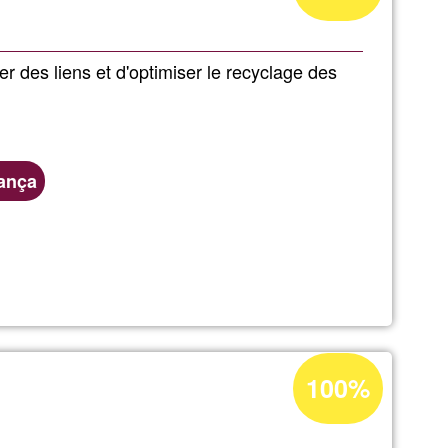
aceptación
de
ser des liens et d'optimiser le recyclage des
G1
ança
Porcentaje
100%
de
aceptación