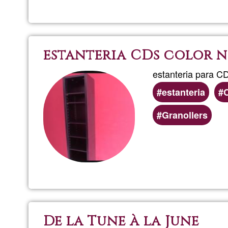
estanteria CDs color 
estanteria para C
estanteria
Áreas
Granollers
de
servicio
(geográficas)
preferentes
De la Tune à la June