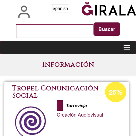
Pasar
Spanish
al
contenido
principal
Main
Información
navigation
Porcentaje
Tropel Conunicación
25%
de
Social
aceptación
Torrevieja
de
Creación Audiovisual
G1