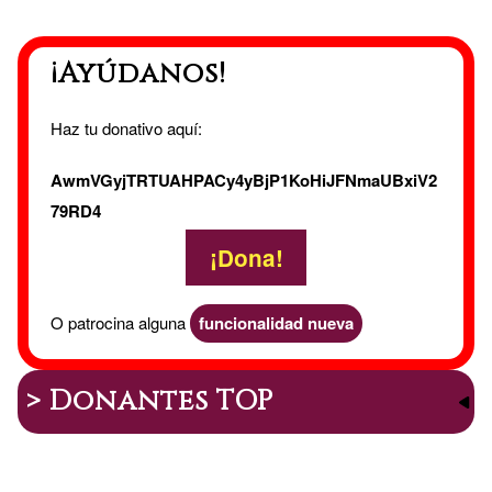
Carta
¡Ayúdanos!
Astral
Haz tu donativo aquí:
AwmVGyjTRTUAHPACy4yBjP1KoHiJFNmaUBxiV2
79RD4
¡Dona!
O patrocina alguna
funcionalidad nueva
> Donantes TOP