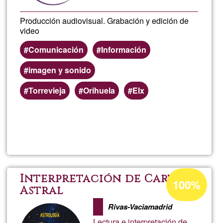
Producción audiovisual. Grabación y edición de
video
Comunicación
Información
imagen y sonido
Torrevieja
Orihuela
Elx
Lee más
sobre
Tropel
Conuni
Porcentaje
Interpretación de Carta
100%
de
Astral
Social
aceptación
Rivas-Vaciamadrid
de
Lectura e interpretación de