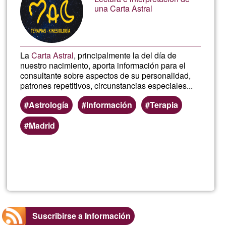
G1
una Carta Astral
La
Carta Astral
, principalmente la del día de
nuestro nacimiento, aporta información para el
consultante sobre aspectos de su personalidad,
patrones repetitivos, circunstancias especiales...
Astrología
Información
Terapia
Madrid
Lee más
sobre
Interpre
de
Suscribirse a Información