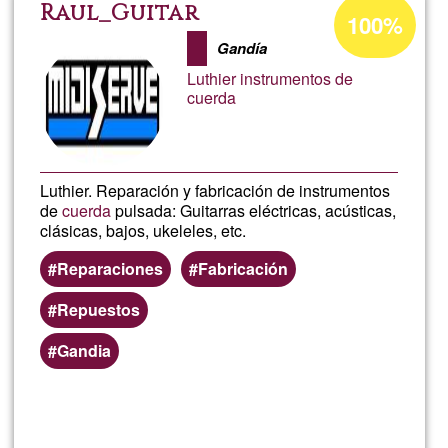
de
Acceptance
Raul_Guitar
100%
percentage
Músi
Gandía
of
Luthier instrumentos de
Ğ1
cuerda
Luthier. Reparación y fabricación de instrumentos
de
cuerda
pulsada: Guitarras eléctricas, acústicas,
clásicas, bajos, ukeleles, etc.
Reparaciones
Fabricación
Repuestos
Gandia
Read more
about