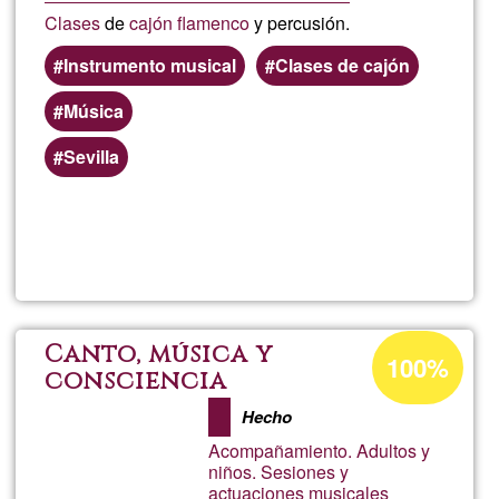
Clases
de
cajón flamenco
y percusión.
Instrumento musical
Clases de cajón
Música
Sevilla
Read more
about
Cajó
flam
Acceptance
Canto, música y
100%
percentage
consciencia
of
Hecho
Ğ1
Acompañamiento. Adultos y
niños. Sesiones y
actuaciones musicales