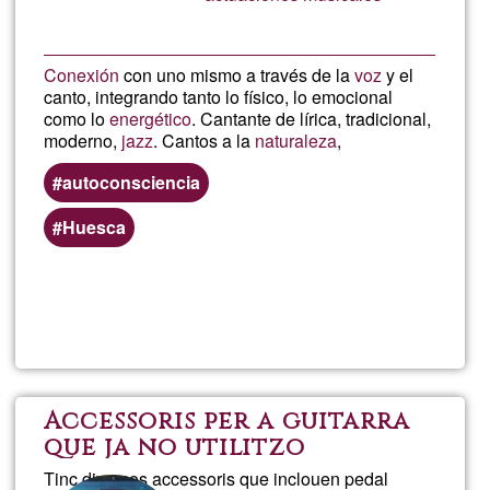
Conexión
con uno mismo a través de la
voz
y el
canto, integrando tanto lo físico, lo emocional
como lo
energético
. Cantante de lírica, tradicional,
moderno,
jazz
. Cantos a la
naturaleza
,
autoconsciencia
Huesca
Read more
about
Canto
músi
Accessoris per a guitarra
que ja no utilitzo
y
Tinc diversos accessoris que inclouen pedal