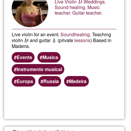
Live Violin 🎻 Weddings.
Ğ1
Sound healing. Music
teacher. Guitar teacher.
Live violin for an event.
Sound
healing
. Teaching
violin 🎻 and guitar 🎸 (private
lessons
) Based in
Madeira.
Events
Musica
Instrumento musical
Europa
Russia
Madeira
Read more
about
Olga
Sama