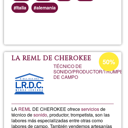
Italia
alemania
Read more
about
Prod
Music
Acceptance
LA REML DE CHEROKEE
50%
percentage
TÉCNICO DE
Integ
SONIDO/PRODUCTOR/TROMPETI
of
DE CAMPO
Ğ1
LA
REML
DE CHEROKEE ofrece
servicios
de
técnico de
sonido
, productor, trompetista, son las
labores más especializadas entre otras como
labores de campo. También vendemos artesanías