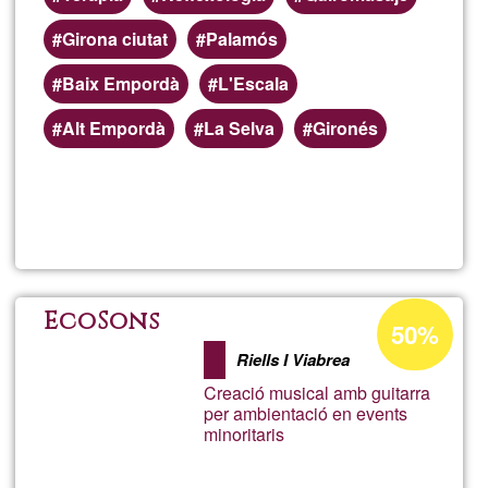
Girona ciutat
Palamós
Baix Empordà
L'Escala
Alt Empordà
La Selva
Gironés
Read more
about
Regal
Salut
Acceptance
EcoSons
50%
percentage
Giron
Riells I Viabrea
of
Creació musical amb guitarra
Ğ1
per ambientació en events
minoritaris