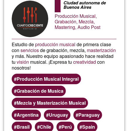
of
Ciudad autonoma de
Buenos Aires
Ğ1
Producción Musical,
Grabación, Mezcla,
Mastering, Audio Post
Estudio de
producción musical
de primera clase
con
servicios
de grabación, mezcla,
masterización
y más. Nuestro equipo apasionado hace realidad
tu
visión
musical. ¡Expresa tu
creatividad
con
nosotros!
Producción Musical Integral
Grabación de Musica
Mezcla y Masterización Musical
Argentina
Uruguay
Paraguay
Brasil
Chile
Perú
Spain