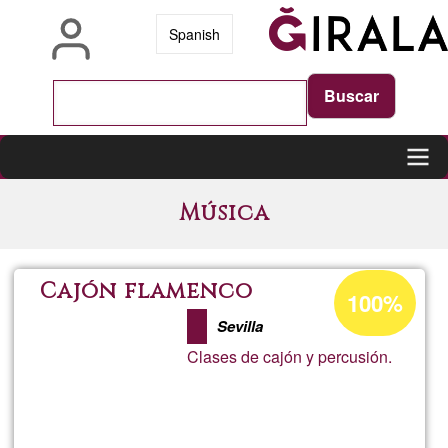
Skip
Spanish
to
main
content
Main
Música
navigation
Acceptance
Cajón flamenco
100%
percentage
Sevilla
of
Clases de cajón y percusión.
Ğ1