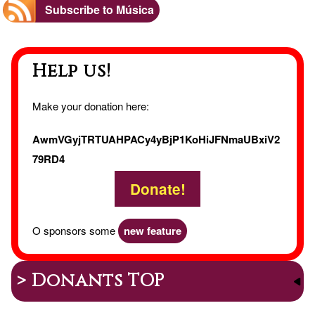
Estud
Subscribe to Música
Help us!
Make your donation here:
AwmVGyjTRTUAHPACy4yBjP1KoHiJFNmaUBxiV2
79RD4
Donate!
O sponsors some
new feature
> Donants TOP