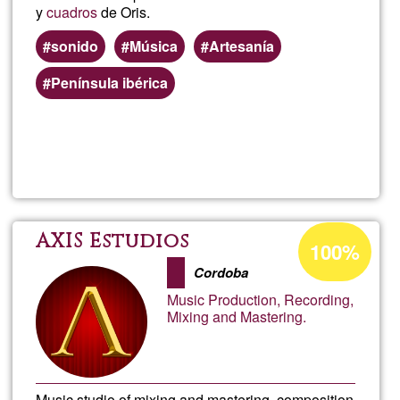
y
cuadros
de Oris.
sonido
Música
Artesanía
Península ibérica
Read more
about
LA
REM
Acceptance
AXIS Estudios
100%
percentage
DE
Cordoba
of
Music Production, Recording,
Ğ1
CHE
Mixing and Mastering.
Music studio of mixing and mastering, composition