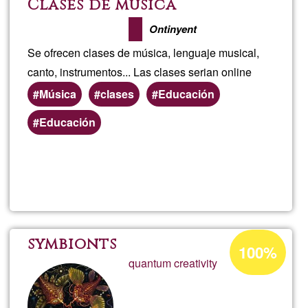
Clases de música
Ontinyent
Se ofrecen clases de música, lenguaje musical,
canto, instrumentos... Las clases serian online
Música
clases
Educación
Preferred
Educación
(geographic)
service
Read more
about
areas
Clas
de
Acceptance
symbionts
100%
percentage
quantum creativity
músi
of
Ğ1