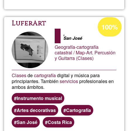
Raul_
Acceptance
LuferArt
100%
percentage
,
of
San José
Ğ1
Geografía-cartografía
catastral / Map-Art. Percusión
y Guitarra (Clases)
Clases
de
cartografía
digital y música para
principiantes. También
servicios
profesionales en
ambos ámbitos.
Instrumento musical
Artes decorativas
Cartografía
San José
Costa Rica