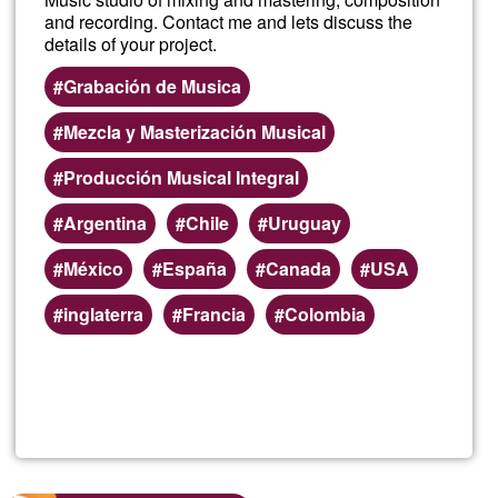
and recording. Contact me and lets discuss the
details of your project.
Grabación de Musica
Mezcla y Masterización Musical
Producción Musical Integral
Argentina
Chile
Uruguay
México
España
Canada
USA
inglaterra
Francia
Colombia
Read more
about
AXIS