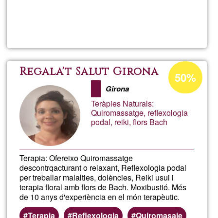
Read more
about
Lufer
Acceptance
Regala't Salut Girona
50%
percentage
Girona
of
Teràpies Naturals:
Ğ1
Quiromassatge, reflexologia
podal, reiki, flors Bach
Terapia: Ofereixo Quiromassatge
descontrqacturant o relaxant, Reflexologia podal
per treballar malalties, dolències, Reiki usui i
terapia floral amb flors de Bach. Moxibustió. Més
de 10 anys d'experiència en el món terapèutic.
Terapia
Reflexologia
Quiromasaje