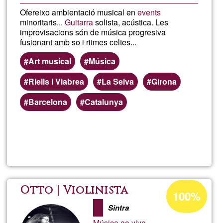
Ofereixo ambientació musical en
events
minoritaris...
Guitarra
solista, acústica. Les
improvisacions són de música progresiva
fusionant amb so i ritmes celtes...
Art musical
Música
Riells i Viabrea
La Selva
Girona
Barcelona
Catalunya
Read more
about
EcoS
Acceptance
Otto | Violinista
100%
percentage
Sintra
of
Música ao vivo