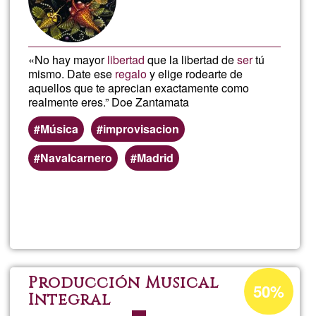
«No hay mayor
libertad
que la libertad de
ser
tú
mismo. Date ese
regalo
y elige rodearte de
aquellos que te aprecian exactamente como
realmente eres.” Doe Zantamata
Música
improvisacion
Navalcarnero
Madrid
Read more
about
symb
Acceptance
Producción Musical
50%
percentage
Integral