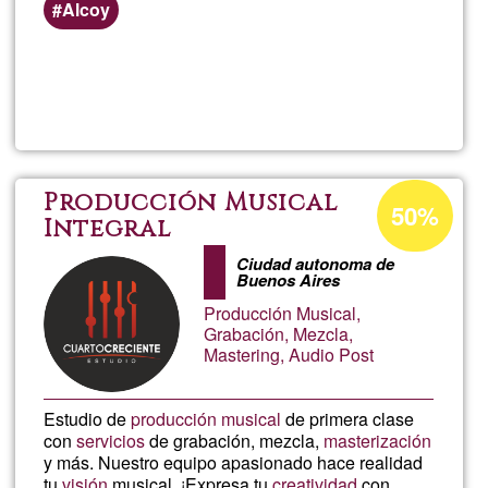
Alcoy
Lee más
sobre
Grabac
de
Porcentaje
Producción Musical
50%
de
Integral
Música
aceptación
Ciudad autonoma de
Buenos Aires
de
Producción Musical,
G1
Grabación, Mezcla,
Mastering, Audio Post
Estudio de
producción musical
de primera clase
con
servicios
de grabación, mezcla,
masterización
y más. Nuestro equipo apasionado hace realidad
tu
visión
musical. ¡Expresa tu
creatividad
con