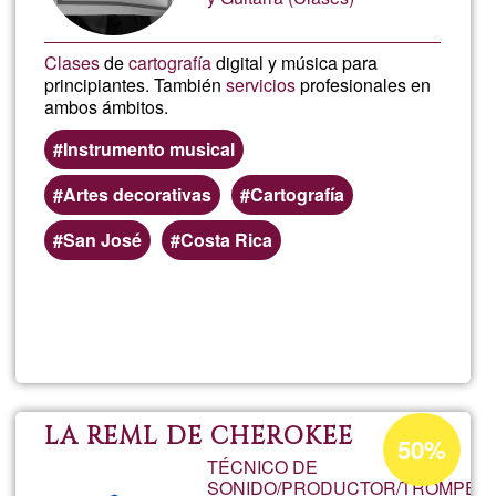
Clases
de
cartografía
digital y música para
principiantes. También
servicios
profesionales en
ambos ámbitos.
Instrumento musical
Artes decorativas
Cartografía
San José
Costa Rica
Lee más
sobre
LuferAr
Porcentaje
LA REML DE CHEROKEE
50%
de
TÉCNICO DE
SONIDO/PRODUCTOR/TROMPETI
aceptación