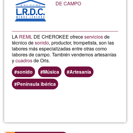
DE CAMPO
de
G1
LA
REML
DE CHEROKEE ofrece
servicios
de
técnico de
sonido
, productor, trompetista, son las
labores más especializadas entre otras como
labores de campo. También vendemos artesanías
y
cuadros
de Oris.
sonido
Música
Artesanía
Península ibérica
Lee más
sobre
LA