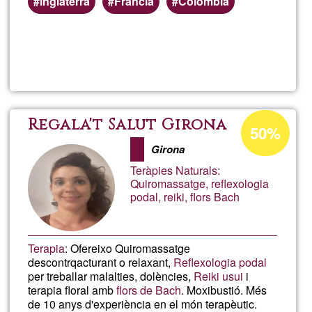
inglaterra
Francia
Colombia
Lee más
sobre
AXIS
Estudio
Porcentaje
Regala't Salut Girona
50%
de
Girona
aceptación
Teràpies Naturals:
de
Quiromassatge, reflexologia
podal, reiki, flors Bach
G1
Terapia
: Ofereixo Quiromassatge
descontrqacturant o relaxant,
Reflexologia podal
per treballar malalties, dolències,
Reiki usui
i
terapia floral amb
flors de Bach
. Moxibustió. Més
de 10 anys d'experiència en el món terapèutic.