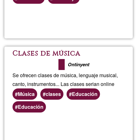
Lee más
sobre
EcoSon
Clases de música
Ontinyent
Se ofrecen clases de música, lenguaje musical,
canto, instrumentos... Las clases serian online
Música
clases
Educación
Áreas
Educación
de
servicio
Lee más
sobre
(geográficas)