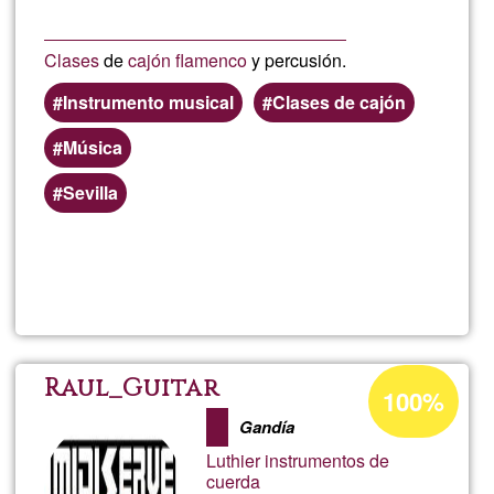
Clases
de
cajón flamenco
y percusión.
Instrumento musical
Clases de cajón
Música
Sevilla
Lee más
sobre
Cajón
flamen
Porcentaje
Raul_Guitar
100%
de
Gandía
aceptación
Luthier instrumentos de
de
cuerda