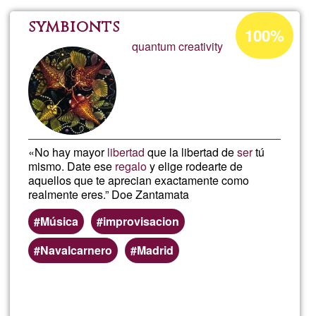
Samara
Porcentaje
symbionts
100%
de
quantum creativity
aceptación
de
G1
«No hay mayor
libertad
que la libertad de
ser
tú
mismo. Date ese
regalo
y elige rodearte de
aquellos que te aprecian exactamente como
realmente eres.” Doe Zantamata
Música
improvisacion
Navalcarnero
Madrid
Lee más
sobre