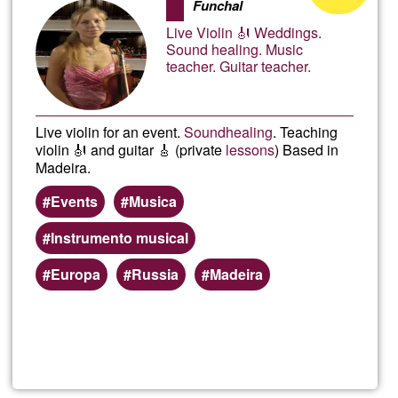
Funchal
aceptación
Live Violin 🎻 Weddings.
de
Sound healing. Music
teacher. Guitar teacher.
G1
Live violin for an event.
Sound
healing
. Teaching
violin 🎻 and guitar 🎸 (private
lessons
) Based in
Madeira.
Events
Musica
Instrumento musical
Europa
Russia
Madeira
Lee más
sobre
Olga