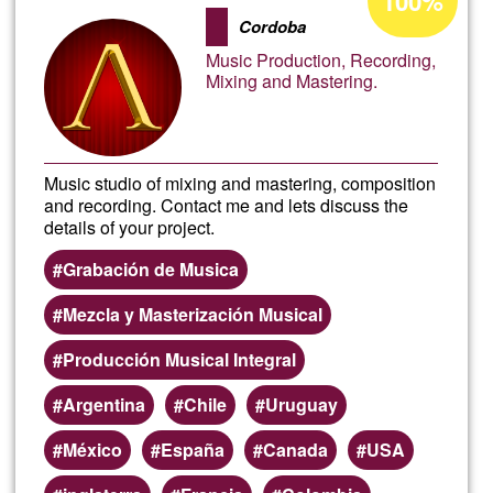
100%
de
Integral
Cordoba
aceptación
Music Production, Recording,
de
Mixing and Mastering.
G1
Music studio of mixing and mastering, composition
and recording. Contact me and lets discuss the
details of your project.
Grabación de Musica
Mezcla y Masterización Musical
Producción Musical Integral
Argentina
Chile
Uruguay
México
España
Canada
USA