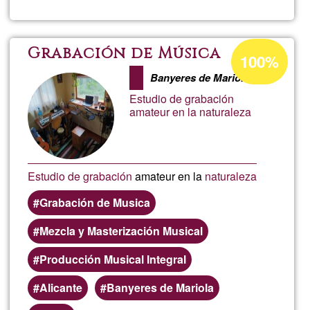
Otto
|
Porcentaje
Grabación de Música
100%
de
Violinis
Banyeres de Mariola
aceptación
Estudio de grabación
de
amateur en la naturaleza
G1
Estudio de grabación
amateur en la
naturaleza
Grabación de Musica
Mezcla y Masterización Musical
Producción Musical Integral
Alicante
Banyeres de Mariola