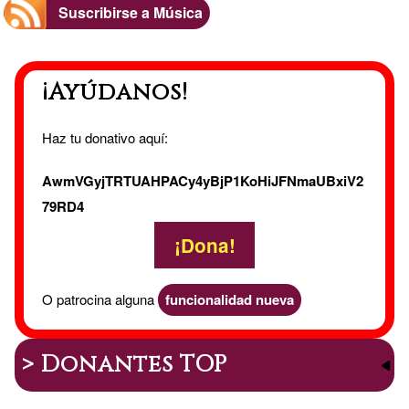
REML
Suscribirse a Música
DE
¡Ayúdanos!
CHERO
Haz tu donativo aquí:
AwmVGyjTRTUAHPACy4yBjP1KoHiJFNmaUBxiV2
79RD4
¡Dona!
O patrocina alguna
funcionalidad nueva
> Donantes TOP