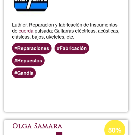
G1
Luthier. Reparación y fabricación de instrumentos
de
cuerda
pulsada: Guitarras eléctricas, acústicas,
clásicas, bajos, ukeleles, etc.
Reparaciones
Fabricación
Repuestos
Gandia
Lee más
sobre
Raul_Gu
Porcentaje
Olga Samara
50%
de