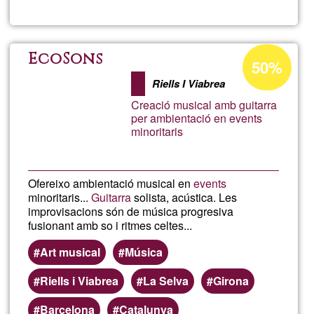
symbio
Porcentaje
EcoSons
50%
de
Riells I Viabrea
aceptación
Creació musical amb guitarra
de
per ambientació en events
minoritaris
G1
Ofereixo ambientació musical en
events
minoritaris...
Guitarra
solista, acústica. Les
improvisacions són de música progresiva
fusionant amb so i ritmes celtes...
Art musical
Música
Riells i Viabrea
La Selva
Girona
Barcelona
Catalunya