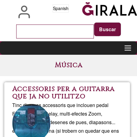
Pasar
Spanish
al
contenido
principal
Main
Música
navigation
Accessoris per a guitarra
que ja no utilitzo
Tinc diversos accessoris que inclouen pedal
Flanger, pedal Delay, multi-efectes Zoom,
metrònom, slide, desenes de pues, diapasons...
entrega en persona (si trobem on quedar que ens