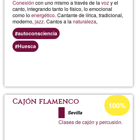
ja
Conexión
con uno mismo a través de la
voz
y el
canto, integrando tanto lo físico, lo emocional
no
como lo
energético
. Cantante de lírica, tradicional,
moderno,
jazz
. Cantos a la
naturaleza
,
utilitzo
autoconsciencia
Huesca
Lee más
sobre
Canto,
música
Porcentaje
Cajón flamenco
100%
de
y
Sevilla
aceptación
Clases de cajón y percusión.
de
conscie
G1