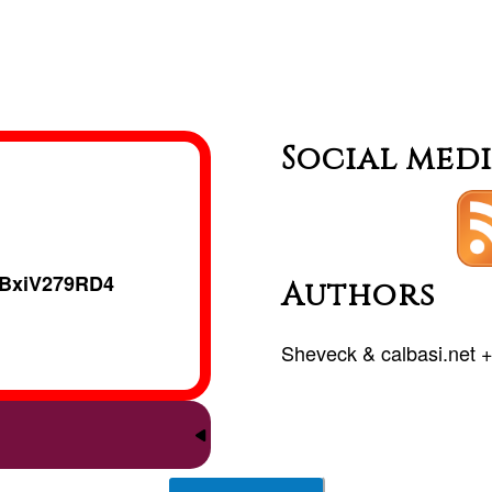
Fraguas
Social med
BxiV279RD4
Authors
Sheveck
&
calbasi.net