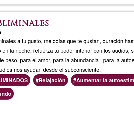
corpora
BLIMINALES
Abhyan
o
Yoga
inales a tu gusto, melodias que te gustan, duración has
o en la noche, refuerza tu poder interior con los audios,
de peso, para el amor, para la abundancia , para la autoe
audios nos ayudan desde el subconsciente.
LIMINADOS
Relajación
Aumentar la autoesti
mundo
Read more
about
Creació