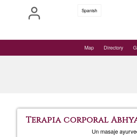
Skip
Spanish
to
main
content
Main
Map
Directory
G
navigation
Terapia corporal Abh
Un masaje ayurveda