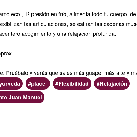
mo eco , 1ª presión en frío, alimenta todo tu cuerpo, de
lexibilizan las articulaciones, se estiran las cadenas mu
acentero acogimiento y una relajación profunda.
aprox
ce. Pruébalo y verás que sales más guape, más alte y más
yurveda
placer
Flexibilidad
Relajación
ante Juan Manuel
Read more
about
Terapia