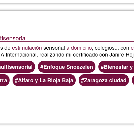
de
AUDIOS
tisensorial
SUBLIM
es de
estimulación
sensorial
a domicilio
, colegios... con
e
A Internacional, realizando mi certificado con Janire Roj
ultisensorial
Enfoque Snoezelen
Bienestar y
rra
Alfaro y La Rioja Baja
Zaragoza ciudad
Read more
about
Miriam
Pérez