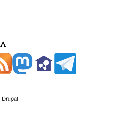
ia
+
Drupal