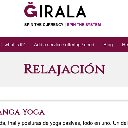
SPIN THE CURRENCY |
SPIN THE SYSTEM
1, what is it?
Add a service / offering / need
Blog
He
Relajación
yanga Yoga
, thai y posturas de yoga pasivas, todo en uno. Un del