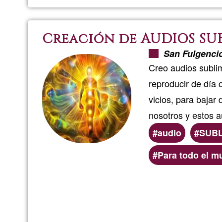
Creación de AUDIOS SU
San Fulgenci
Creo audios sublim
reproducir de día 
vicios, para bajar 
nosotros y estos 
audio
SUB
Preferred
Para todo el 
(geographic)
service
areas