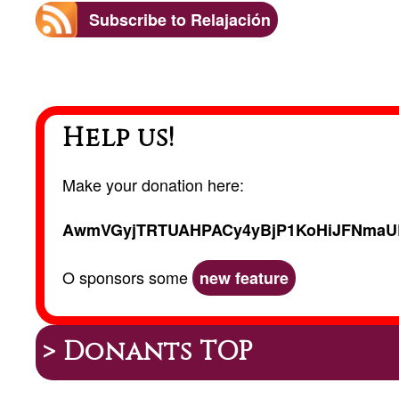
Subscribe to Relajación
Help us!
Make your donation here:
AwmVGyjTRTUAHPACy4yBjP1KoHiJFNmaU
O sponsors some
new feature
> Donants TOP