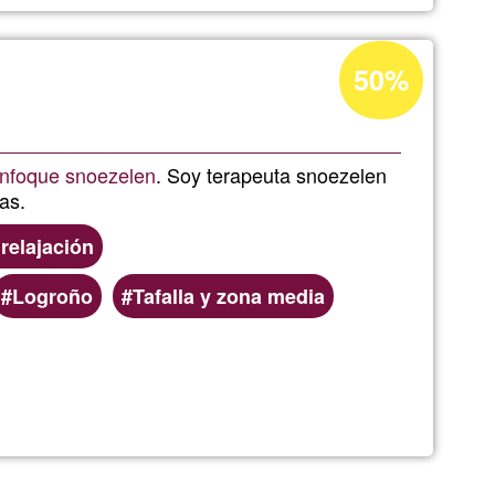
Acceptance
50%
percentage
of
INALES
Ğ1
nfoque snoezelen
. Soy terapeuta snoezelen
as.
 relajación
Logroño
Tafalla y zona media