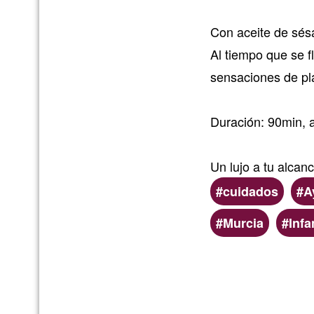
Con aceite de sésa
Al tiempo que se f
sensaciones de pl
Duración: 90min, 
Un lujo a tu alcan
cuidados
A
Preferred
Murcia
Inf
(geographic)
service
areas