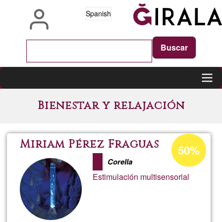
Pasar
Spanish
al
contenido
principal
Main
Bienestar y relajación
navigation
Porcentaje
Miriam Pérez Fraguas
50%
de
Corella
aceptación
Estimulación multisensorial
de
G1