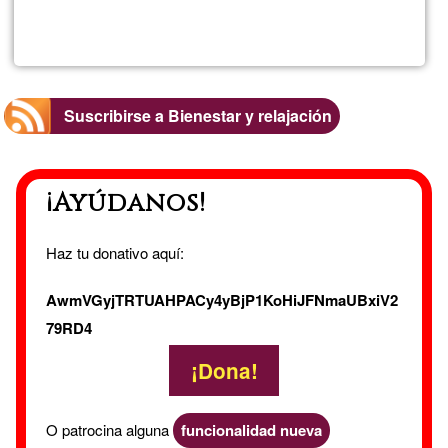
Lee más
sobre
Miriam
Pérez
Suscribirse a Bienestar y relajación
Fragua
¡Ayúdanos!
Haz tu donativo aquí:
AwmVGyjTRTUAHPACy4yBjP1KoHiJFNmaUBxiV2
79RD4
¡Dona!
O patrocina alguna
funcionalidad nueva