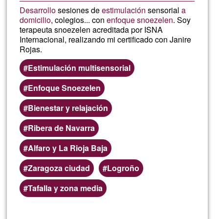
Desarrollo
sesiones de
estimulación
sensorial
a
domicilio
, colegios... con
enfoque snoezelen
. Soy
terapeuta snoezelen acreditada por ISNA
Internacional, realizando mi certificado con Janire
Rojas.
Estimulación multisensorial
Enfoque Snoezelen
Bienestar y relajación
Ribera de Navarra
Alfaro y La Rioja Baja
Zaragoza ciudad
Logroño
Tafalla y zona media