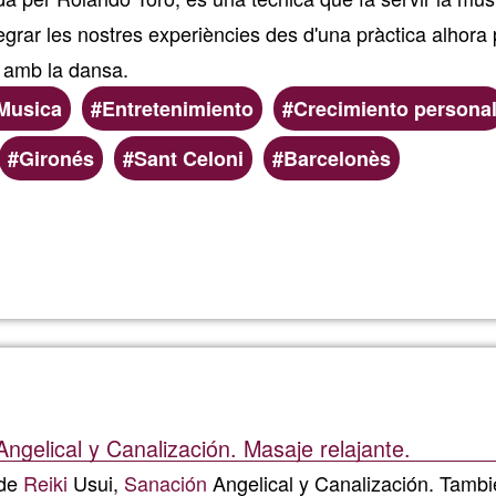
tegrar les nostres experiències des d'una pràctica alhora 
a amb la dansa.
Musica
Entretenimiento
Crecimiento persona
Gironés
Sant Celoni
Barcelonès
Read more
about
Classe
setmana
de
Angelical y Canalización. Masaje relajante.
biodans
 de
Reiki
Usui,
Sanación
Angelical y Canalización. Tamb