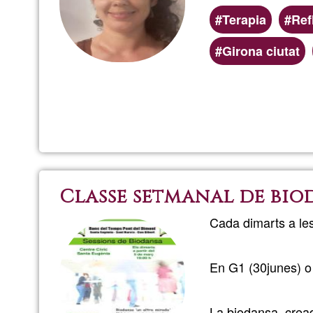
Terapia
Ref
Girona ciutat
Classe setmanal de bio
Cada dimarts a les
En G1 (30junes) o
La biodansa, cread