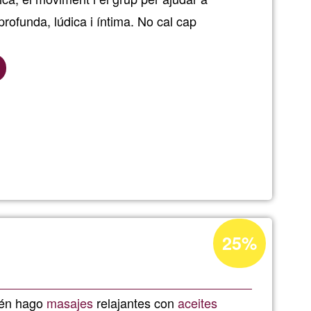
profunda, lúdica i íntima. No cal cap
l
l
Acceptance
25%
percentage
of
a
Ğ1
ién hago
masajes
relajantes con
aceites