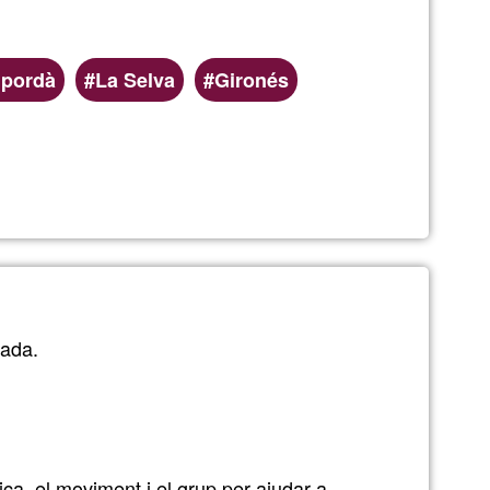
mpordà
La Selva
Gironés
rada.
ca, el moviment i el grup per ajudar a