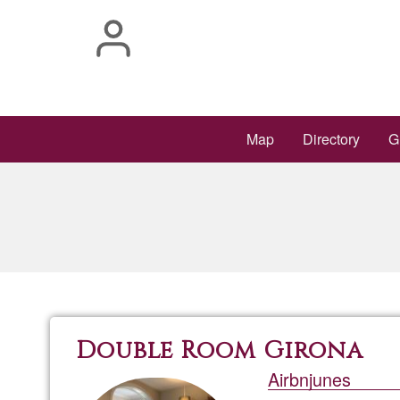
Skip
to
main
content
Main
Map
Directory
G
navigation
Double Room Girona
Airbnjunes