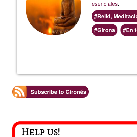
esenciales
.
Reiki, Meditaci
Girona
En 
Subscribe to Gironés
Help us!