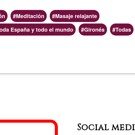
en
ón
Meditación
Masaje relajante
Girona
toda España y todo el mundo
Gironés
Todas
ciutat
Read more
about
Juani
Social med