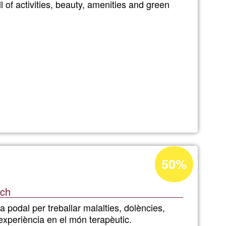
l of activities, beauty, amenities and green
Ğ1
Acceptance
50%
percentage
of
ach
Ğ1
 podal per treballar malalties, dolències,
'experiència en el món terapèutic.