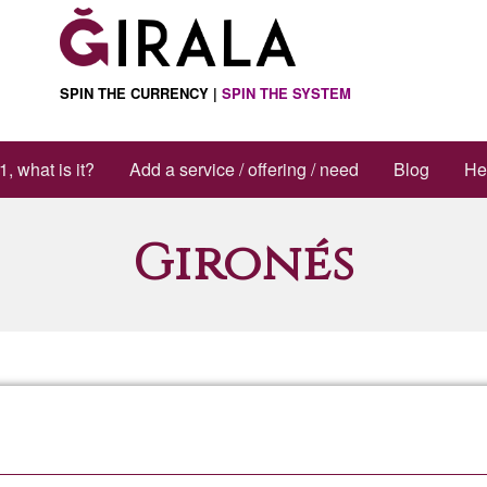
SPIN THE CURRENCY |
SPIN THE SYSTEM
1, what is it?
Add a service / offering / need
Blog
He
Gironés