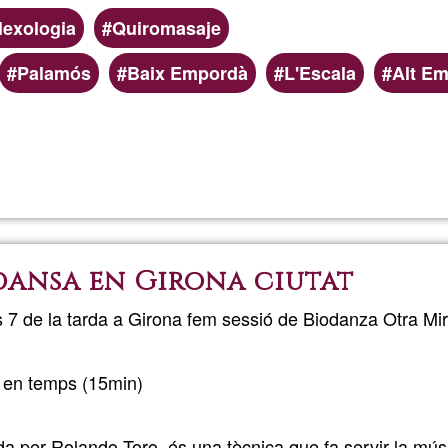
lexologia
Quiromasaje
Palamós
Baix Empordà
L'Escala
Alt E
Read more
about
Regala't
Salut
dansa en Girona ciutat
Girona
 7 de la tarda a Girona fem sessió de Biodanza Otra Mi
 en temps (15min)
a per Rolando Toro, és una tècnica que fa servir la músi