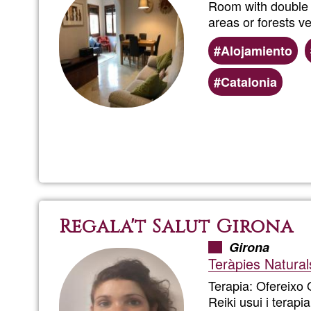
Room with double be
areas or forests ve
Alojamiento
Catalonia
Regala't Salut Girona
Girona
Teràpies Naturals
Terapia: Ofereixo 
Reiki usui i terap