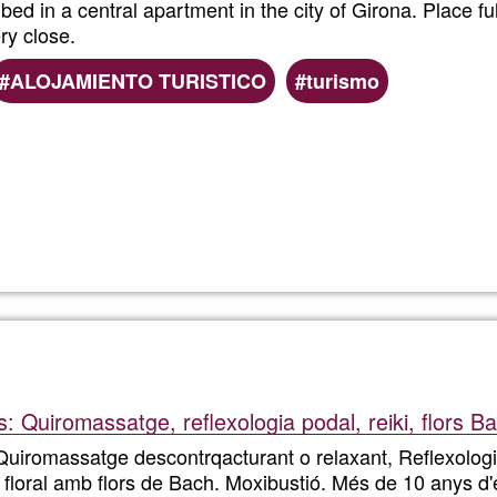
d in a central apartment in the city of Girona. Place ful
ry close.
ALOJAMIENTO TURISTICO
turismo
Read more
about
Double
Room
Girona
: Quiromassatge, reflexologia podal, reiki, flors B
Quiromassatge descontrqacturant o relaxant, Reflexologia
ia floral amb flors de Bach. Moxibustió. Més de 10 anys d