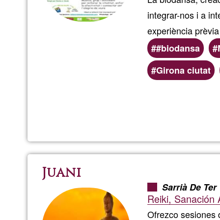
integrar-nos i a in
experiència prèvi
#biodansa
Preferred
Girona ciutat
(geographic)
service
areas
Juani
Sarrià De Ter
Reiki, Sanación 
Ofrezco sesiones