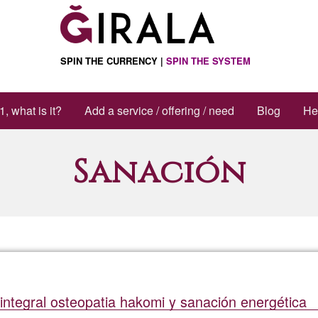
SPIN THE CURRENCY |
SPIN THE SYSTEM
1, what is it?
Add a service / offering / need
Blog
He
Sanación
a integral osteopatia hakomi y sanación energética