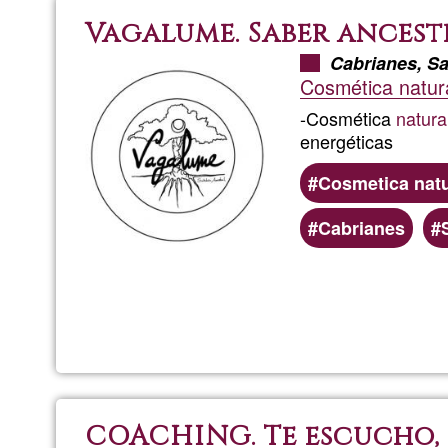
Vagalume. Saber ancest
Cabrianes, Sa
Cosmética natura
-Cosmética
natura
energéticas
Cosmetica natu
Cabrianes
COACHING. Te escucho,