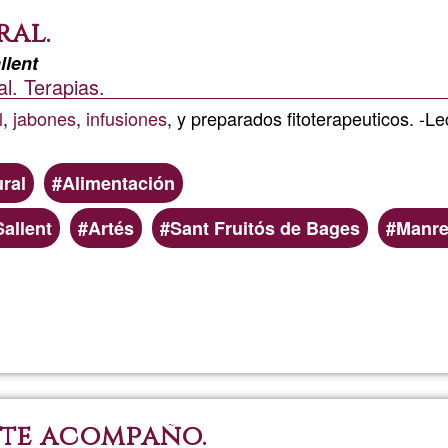
ral.
Terapia
llent
l. Terapias.
holístic
l
,
jabones
,
infusiones
, y preparados fitoterapeuticos. -L
ral
Alimentación
Sallent
Artés
Sant Fruitós de Bages
Manr
Read more
about
Vagalum
Saber
 te acompaño.