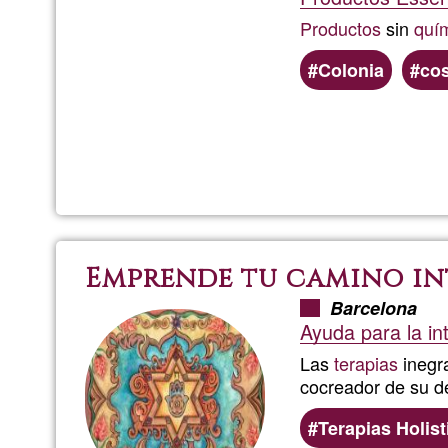
Productos
sin
quí
Colonia
co
Emprende tu camino in
Barcelona
Ayuda para la int
Las
terapias
inegra
cocreador de su de
Terapias Holist