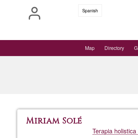
Skip
Spanish
to
main
content
Main
Map
Directory
G
navigation
Miriam Solé
Terapia holistic