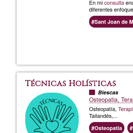
En mi
consulta
enc
diferentes enfoque
Sant Joan de 
Técnicas Holísticas
Biescas
Osteopatia, Ter
Osteopatía,
Terap
Tailandés,...
Osteopatia