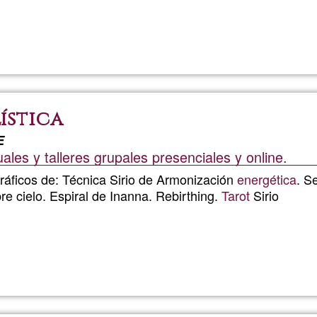
Read more
about
TERAPI
NATUR
ística
E
ales y talleres grupales presenciales y online.
áficos de: Técnica Sirio de Armonización
energética
. S
re cielo. Espiral de Inanna. Rebirthing.
Tarot
Sirio
Read more
about
Sedna
Sirio.