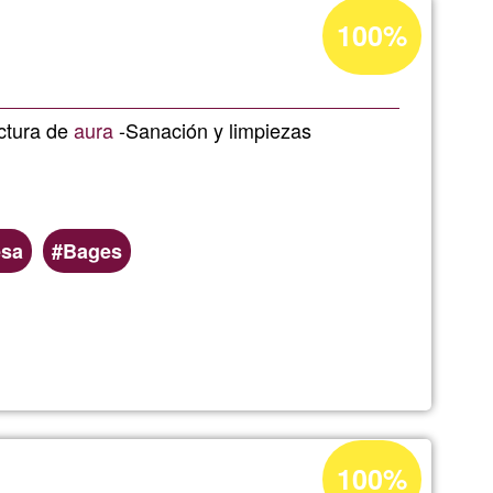
Acceptance
100%
percentage
of
a
Ğ1
ectura de
aura
-Sanación y limpiezas
esa
Bages
e.
Acceptance
100%