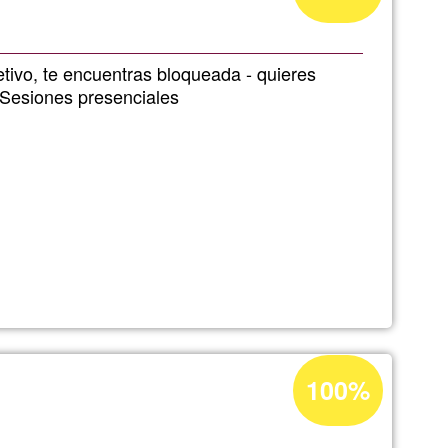
l.
percentage
of
Ğ1
jetivo, te encuentras bloqueada - quieres
Sesiones presenciales
NG.
Acceptance
100%
,
percentage
of