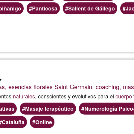
biñanigo
Panticosa
Sallent de Gállego
Ja
Read more
about
Técnica
Holístic
r
cas, esencias florales Saint Germain, coaching, ma
entos
naturales
, conscientes y evolutivos para el
cuerpo
ativas
Masaje terapéutico
Numerología Psico
Cataluña
Online