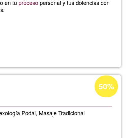
o en tu
proceso
personal y tus dolencias con
Ğ1
s.
Acceptance
50%
percentage
of
Ğ1
lexología Podal, Masaje Tradicional