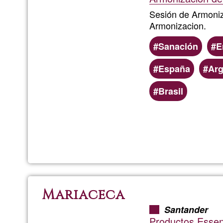
Sesión de Armoni
Armonizacion.
Sanación
E
España
Arg
Brasil
Mariaceca
Santander
Productos Essens