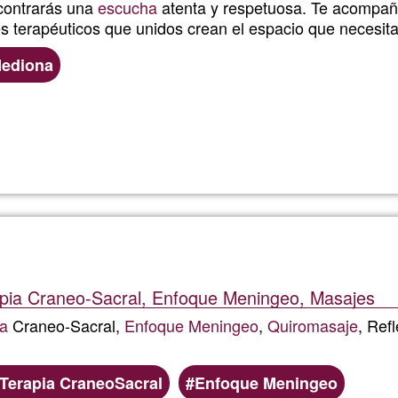
ontrarás una
escucha
atenta y respetuosa. Te acompañ
s terapéuticos que unidos crean el espacio que necesita
Mediona
Read more
about
Miriam
Solé
apia Craneo-Sacral, Enfoque Meningeo, Masajes
ia
Craneo-Sacral,
Enfoque Meningeo
,
Quiromasaje
, Ref
Terapia CraneoSacral
Enfoque Meningeo