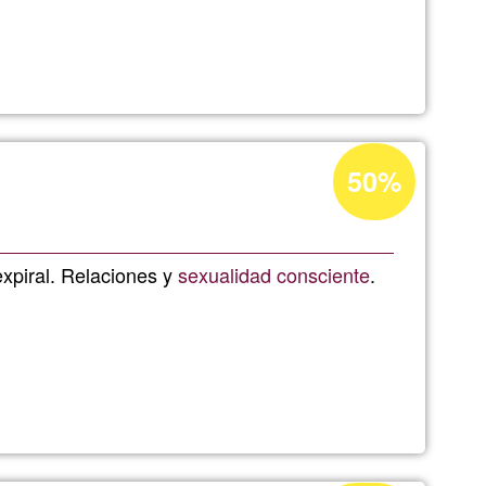
AS
ALES
Acceptance
50%
percentage
of
Ğ1
expiral. Relaciones y
sexualidad consciente
.