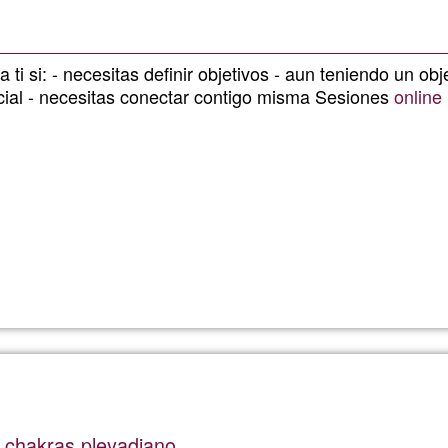
ancestra
 ti si: - necesitas definir objetivos - aun teniendo un ob
cial - necesitas conectar contigo misma Sesiones
online
Read more
about
COACHI
Te
escucho
 chakras pleyadiano