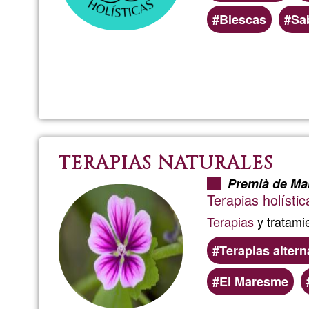
Biescas
Sa
TERAPIAS NATURALES
Premià de Ma
Terapias holísti
Terapias
y tratami
Terapias altern
El Maresme