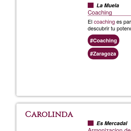
La Muela
Coaching
El
coaching
es para
descubrir tu poten
Coaching
Zaragoza
Carolinda
Es Mercadal
Armonizacion de