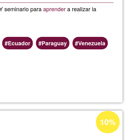
Ğ1
. Y seminario para
aprender
a realizar la
ño.
Ecuador
Paraguay
Venezuela
da
Acceptance
10%
percentage
of