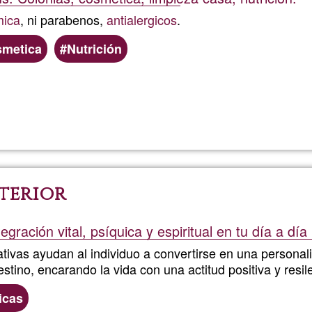
mica
, ni parabenos,
antialergicos
.
smetica
Nutrición
Read more
about
Mariace
terior
egración vital, psíquica y espiritual en tu día a día
tivas ayudan al individuo a convertirse en una personal
stino, encarando la vida con una actitud positiva y resil
icas