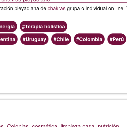
te
zación pleyadiana de
chakras
grupa o individual on line
acompa
nergia
Terapia holistica
entina
Uruguay
Chile
Colombia
Perú
Read more
about
Carolin
. Colonias, cosmética, limpieza casa, nutrición.