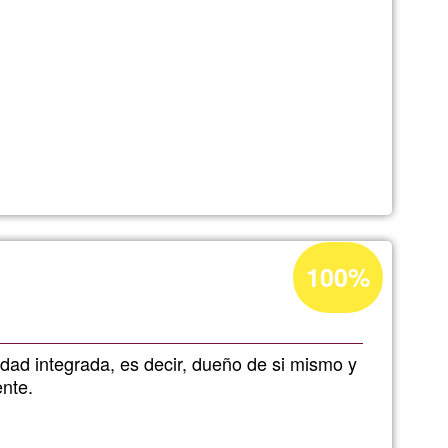
Ğ1
ca
Acceptance
100%
percentage
of
Ğ1
idad integrada, es decir, dueño de si mismo y
ente.