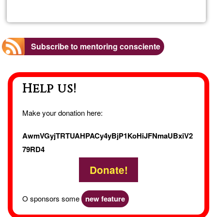
7
dias,
Subscribe to mentoring consciente
7
Help us!
codi
RET
Make your donation here:
ONLI
AwmVGyjTRTUAHPACy4yBjP1KoHiJFNmaUBxiV2
79RD4
Donate!
O sponsors some
new feature