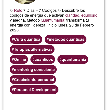
✨
Reto
7 Días – 7 Códigos ✨ Descubre los
códigos de energía que activan
claridad
,
equilibrio
y alegría. Método
Quantumania
: transforma tu
energía con ligereza. Inicio lunes, 23 de Febrero
2026.
Cura quântica
metodos cuanticas
Terapias alternativas
Online
cuanticos
quantumania
mentoring consciente
Crecimiento personal
Personal Development
Read more
about