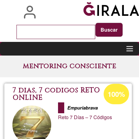
Skip
to
main
content
Main
mentoring consciente
navigation
Acceptance
7 dias, 7 codigos RETO
100%
percentage
ONLINE
of
Empuriabrava
Ğ1
Reto 7 Días – 7 Códigos