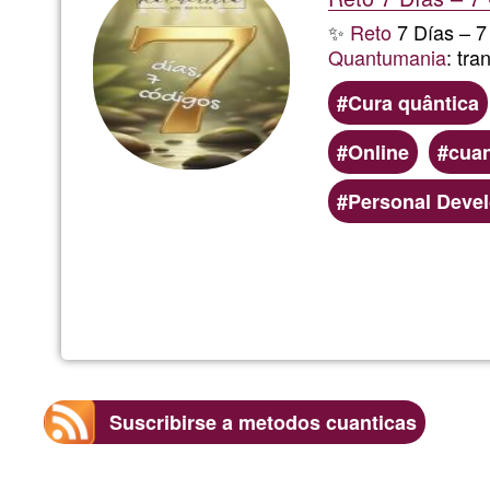
✨
Reto
7 Días – 7
Quantumania
: tra
Cura quântica
Online
cuan
Personal Deve
Suscribirse a metodos cuanticas