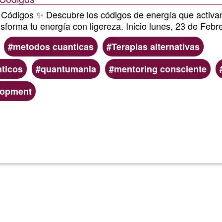
 Códigos ✨ Descubre los códigos de energía que activ
nsforma tu energía con ligereza. Inicio lunes, 23 de Febr
metodos cuanticas
Terapias alternativas
ticos
quantumania
mentoring consciente
lopment
Lee más
sobre
7
dias,
7