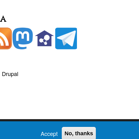
ia
+
Drupal
Accept
No, thanks