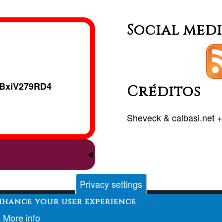
codigos
RETO
Social med
ONLINE
BxiV279RD4
Créditos
Sheveck
&
calbasi.net
Privacy settings
enhance your user experience
Contacto
Foro
Desarrollo
Financiación
More info
.