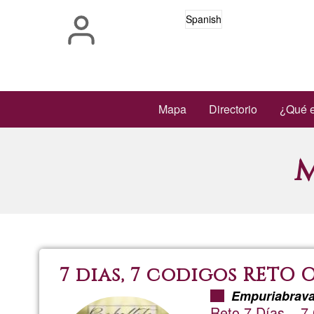
Pasar
Spanish
al
contenido
principal
Main
Mapa
Directorio
¿Qué e
navigation
7 dias, 7 codigos RETO
Empuriabrav
Reto 7 Días – 7