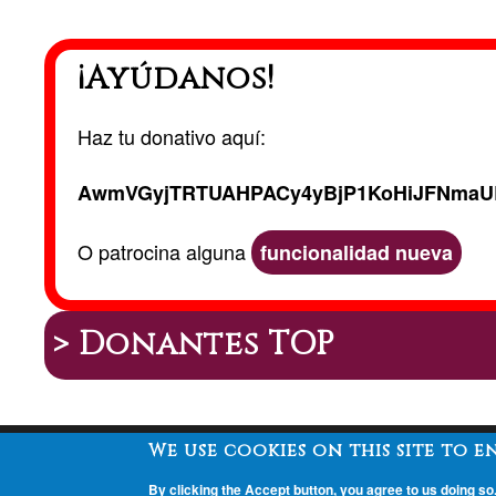
¡Ayúdanos!
Haz tu donativo aquí:
AwmVGyjTRTUAHPACy4yBjP1KoHiJFNmaU
O patrocina alguna
funcionalidad nueva
> Donantes TOP
We use cookies on this site to 
Peu
By clicking the Accept button, you agree to us doing so