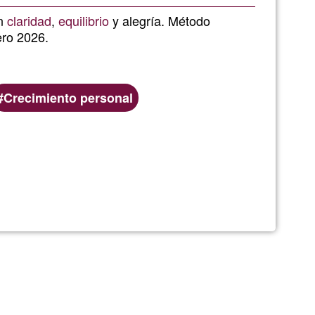
de
an
claridad
,
equilibrio
y alegría. Método
ero 2026.
G1
Crecimiento personal