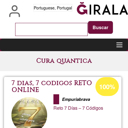
Passar
Portuguese, Portugal
para
o
conteúdo
principal
Main
Cura quântica
navigation
Percentagem
7 dias, 7 codigos RETO
100%
de
ONLINE
aceitação
Empuriabrava
da
Reto 7 Días – 7 Códigos
Ğ1