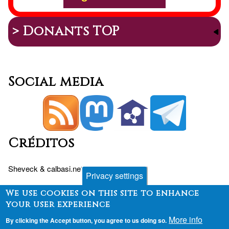
> Donants TOP
Social media
Créditos
Sheveck
&
calbasi.net
+
Drupal
Privacy settings
We use cookies on this site to enhance
your user experience
Peu
Contact
Forum
Desenvolvimento
More info
By clicking the Accept button, you agree to us doing so.