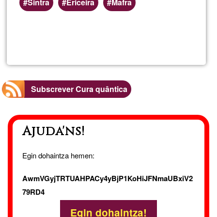
Sintra
Ericeira
Mafra
Ler mais
sobre
Cura
Quânti
Subscrever Cura quântica
Violeta
Ajuda'ns!
/
Magia
Egin dohaintza hemen:
/
AwmVGyjTRTUAHPACy4yBjP1KoHiJFNmaUBxiV2
79RD4
Mediun
Egin dohaintza!