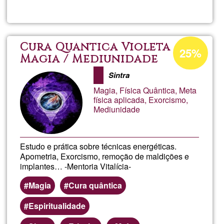
7
dias,
Percentagem
Cura Quântica Violeta /
25%
de
Magia / Mediunidade
7
aceitação
Sintra
da
codigo
Magia, Física Quântica, Meta
Ğ1
física aplicada, Exorcismo,
Mediunidade
RETO
ONLIN
Estudo e prática sobre técnicas energéticas.
Apometria, Exorcismo, remoção de maldições e
implantes… -Mentoria Vitalícia-
Magia
Cura quântica
Espiritualidade