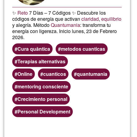
✨
Reto
7 Días – 7 Códigos ✨ Descubre los
códigos de energía que activan
claridad
,
equilibrio
y alegría. Método
Quantumania
: transforma tu
energía con ligereza. Inicio lunes, 23 de Febrero
2026.
Cura quântica
metodos cuanticas
Terapias alternativas
Online
cuanticos
quantumania
mentoring consciente
Crecimiento personal
Personal Development
Ler mais
sobre