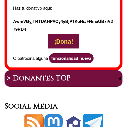
Haz tu donativo aquí:
AwmVGyjTRTUAHPACy4yBjP1KoHiJFNmaUBxiV2
79RD4
¡Dona!
O patrocina alguna
funcionalidad nueva
> Donantes TOP
Social media