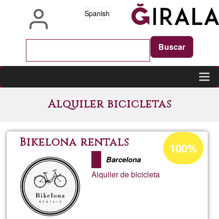
Pasar
Spanish
al
contenido
principal
Main
Alquiler bicicletas
navigation
Porcentaje
Bikelona rentals
100%
de
Barcelona
aceptación
Alquiler de bicicleta
de
G1