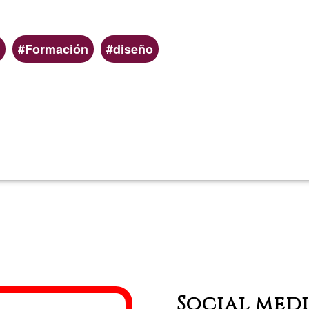
Formación
diseño
Lee más
sobre
Leandro
Rojo
Social med