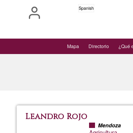
Pasar
Spanish
al
contenido
principal
Main
Mapa
Directorio
¿Qué e
navigation
Leandro Rojo
Mendoza
Agricultura