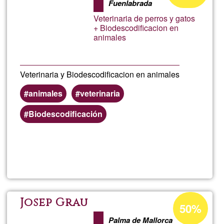
Fuenlabrada
aceptación
Veterinaria de perros y gatos
de
+ Biodescodificacion en
animales
G1
Veterinaria y Biodescodificacion en animales
animales
veterinaria
Biodescodificación
Lee más
sobre
ARTIKA
Porcentaje
Josep Grau
50%
de
Palma de Mallorca