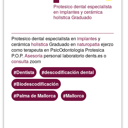
aceptación
Protesico dental especialista
de
en implantes y cerámica
holistica Graduado
G1
Protesico dental especialista en
implantes
y
cerámica
holistica
Graduado en
naturopatia
ejerzo
como terapeuta en PsicOdontologia Protesica
P.O.P.
Asesoría
personal laboratorio dents.es o
consulta
zoom
Dentista
descodificación dental
Biodescodificación
Palma de Mallorca
Mallorca
Lee más
sobre