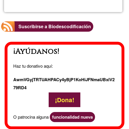
Mª
Jose
Suscribirse a Biodescodificación
Izquier
¡Ayúdanos!
Haz tu donativo aquí:
AwmVGyjTRTUAHPACy4yBjP1KoHiJFNmaUBxiV2
79RD4
¡Dona!
O patrocina alguna
funcionalidad nueva