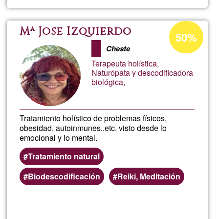
Josep
Grau
Porcentaje
Mª Jose Izquierdo
50%
de
Cheste
aceptación
Terapeuta holística,
de
Naturópata y descodificadora
biológica,
G1
Tratamiento holístico de problemas físicos,
obesidad, autoinmunes..etc. visto desde lo
emocional y lo mental.
Tratamiento natural
Biodescodificación
Reiki, Meditación
Lee más
sobre