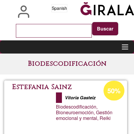
Pasar
Spanish
al
contenido
principal
Main
Biodescodificación
navigation
Porcentaje
Estefania Sainz
50%
de
Vitoria Gasteiz
aceptación
Biodescodificación,
de
Bioneuroemoción, Gestión
emocional y mental, Reiki
G1