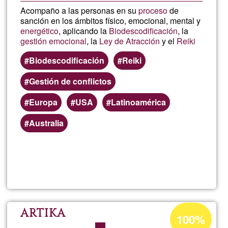
Acompaño a las personas en su
proceso
de
sanción en los ámbitos físico, emocional, mental y
energético
, aplicando la
Biodescodificación
, la
gestión emocional
, la
Ley de Atracción
y el
Reiki
Biodescodificación
Reiki
Gestión de conflictos
Europa
USA
Latinoamérica
Australia
Lee más
sobre
Estefan
Sainz
Porcentaje
ARTIKA
100%
de