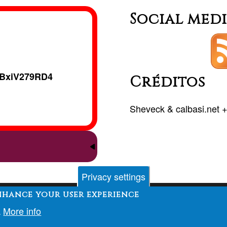
Social med
BxiV279RD4
Créditos
Sheveck
&
calbasi.net
Privacy settings
enhance your user experience
Contacto
Foro
Desarrollo
Financiación
More info
.