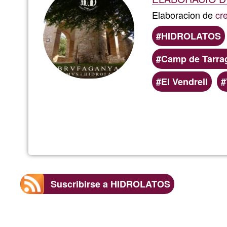
Elaboracion de
cr
HIDROLATOS
Camp de Tarra
El Vendrell
Suscribirse a HIDROLATOS