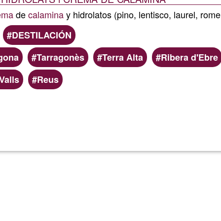
ema
de
calamina
y hidrolatos (pino, lentisco, laurel, rome
DESTILACIÓN
gona
Tarragonès
Terra Alta
Ribera d'Ebre
Valls
Reus
Lee más
sobre
HIDROLAT