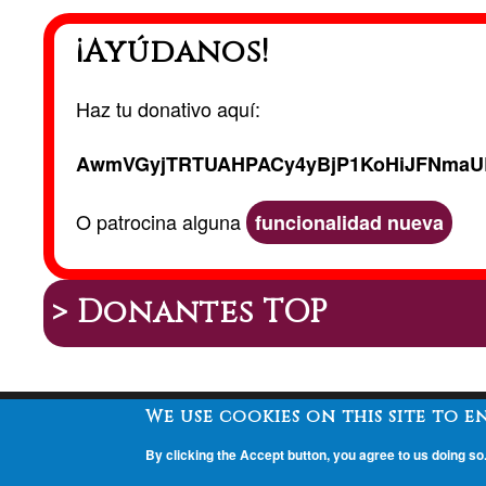
¡Ayúdanos!
Haz tu donativo aquí:
AwmVGyjTRTUAHPACy4yBjP1KoHiJFNmaU
O patrocina alguna
funcionalidad nueva
> Donantes TOP
We use cookies on this site to 
Peu
By clicking the Accept button, you agree to us doing so