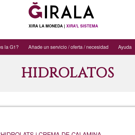
XIRA LA MONEDA |
XIRA'L SISTEMA
s la G1?
Añade un servicio / oferta / necesidad
Ayuda
HIDROLATOS
'HIDROLATS i CREMA DE CALAMINA