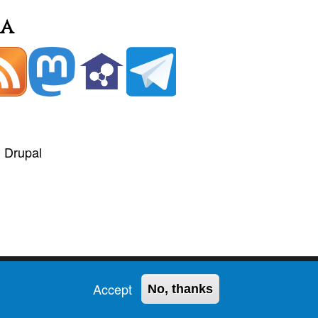
ia
+
Drupal
Accept
No, thanks