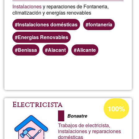
Instalaciones
y reparaciones de Fontaneria,
climatización y energías renovables
Instalaciones domésticas
fontanería
Energias Renovables
Benissa
Alacant
Alicante
Lee más
sobre
Jose
Antonio
Porcentaje
Electricista
100%
de
Bonastre
aceptación
Trabajos de electricista,
de
instalaciones y reparaciones
domésticas
G1