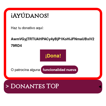
¡Ayúdanos!
Haz tu donativo aquí:
AwmVGyjTRTUAHPACy4yBjP1KoHiJFNmaUBxiV2
79RD4
¡Dona!
O patrocina alguna
funcionalidad nueva
> Donantes TOP