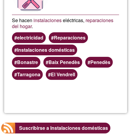
Se hacen
instalaciones
eléctricas,
reparaciones
del hogar
.
electricidad
Reparaciones
Instalaciones domésticas
Bonastre
Baix Penedès
Penedès
Tarragona
El Vendrell
Lee más
sobre
Electric
Suscribirse a Instalaciones domésticas