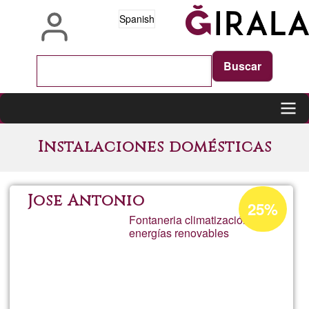
Pasar
Spanish
al
contenido
principal
Main
Instalaciones domésticas
navigation
Porcentaje
Jose Antonio
25%
de
Fontaneria climatización y
energías renovables
aceptación
de
G1