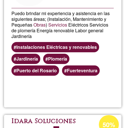
Puedo brindar mi experiencia y asistencia en las
siguientes áreas; (Instalación, Mantenimiento y
Pequeñas
Obras
)
Servicios
Eléctricos Servicios
de plomería Energía renovable Labor general
Jardinería
Instalaciones Eléctricas y renovables
Jardinería
Plomería
Puerto del Rosario
Fuerteventura
Lee más
sobre
Chai
Service
Porcentaje
Idara Soluciones
50%
de