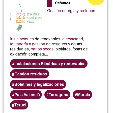
Cabanes
aceptación
Gestión energía y residuos
de
G1
Instalaciones
de renovables,
electricidad
,
fontanería
y
gestión de residuos
y aguas
residuales,
baños secos
, biofiltros, fosas de
oxidación completa...
Instalaciones Eléctricas y renovables
Gestion residuos
Boletines y legalizaciones
País Valencià
Tarragona
Murcia
Teruel