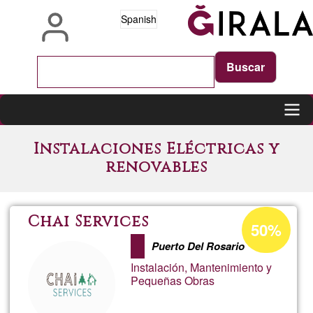
Pasar
Spanish
al
contenido
principal
Main
Instalaciones Eléctricas y
navigation
renovables
Porcentaje
Chai Services
50%
de
Puerto Del Rosario
aceptación
Instalación, Mantenimiento y
de
Pequeñas Obras
G1