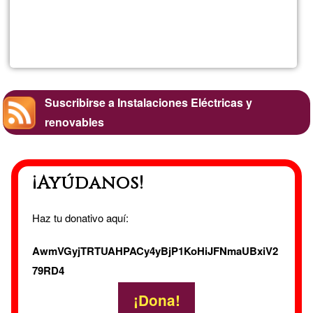
Lee más
sobre
Idara
Solucio
Suscribirse a Instalaciones Eléctricas y
renovables
¡Ayúdanos!
Haz tu donativo aquí:
AwmVGyjTRTUAHPACy4yBjP1KoHiJFNmaUBxiV2
79RD4
¡Dona!