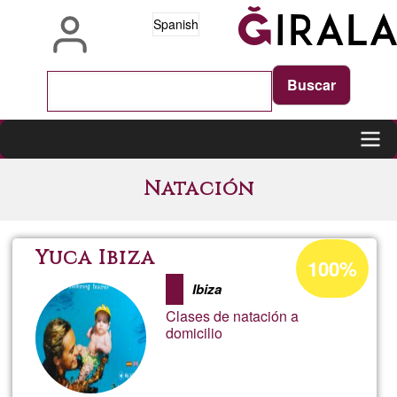
Pasar
Spanish
al
contenido
principal
Main
Natación
navigation
Porcentaje
Yuca Ibiza
100%
de
Ibiza
aceptación
Clases de natación a
de
domicilio
G1