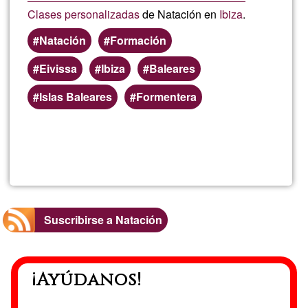
Clases personalizadas
de Natación en
Ibiza
.
Natación
Formación
Eivissa
Ibiza
Baleares
Islas Baleares
Formentera
Lee más
sobre
Yuca
Ibiza
Suscribirse a Natación
¡Ayúdanos!