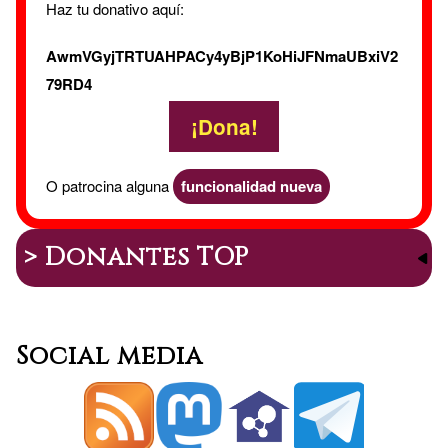
Haz tu donativo aquí:
AwmVGyjTRTUAHPACy4yBjP1KoHiJFNmaUBxiV2
79RD4
¡Dona!
O patrocina alguna
funcionalidad nueva
> Donantes TOP
Social media