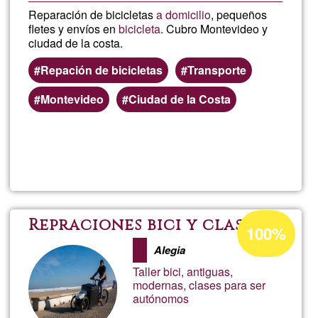
Reparación de bicicletas
a domicilio
, pequeños
fletes y envíos en
bicicleta
. Cubro Montevideo y
ciudad de la costa.
Repación de bicicletas
Transporte
Montevideo
Ciudad de la Costa
Lee más
sobre
Juan
pimient
Porcentaje
Repraciones bici y clases
100%
de
Alegia
aceptación
Taller bici, antiguas,
de
modernas, clases para ser
autónomos
G1