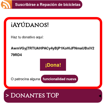
bici
Suscribirse a Repación de bicicletas
y
¡Ayúdanos!
clases
Haz tu donativo aquí:
AwmVGyjTRTUAHPACy4yBjP1KoHiJFNmaUBxiV2
79RD4
¡Dona!
O patrocina alguna
funcionalidad nueva
> Donantes TOP