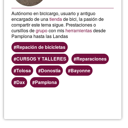
Autónomo en bicicargo, usuario y antiguo
encargado de una
tienda
de bici, la pasión de
compartir este tema sigue. Prestaciones o
cursillos de
grupo
con mis
herramientas
desde
Pamplona hasta las Landas
Repación de bicicletas
CURSOS Y TALLERES
Reparaciones
Tolosa
Donostia
Bayonne
Dax
Pamplona
Lee más
sobre
Repraci