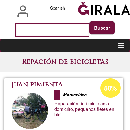
Pasar
Spanish
al
contenido
principal
Main
Repación de bicicletas
navigation
Porcentaje
Juan pimienta
50%
de
Montevideo
aceptación
Reparación de bicicletas a
de
domicilio, pequeños fletes en
bici
G1