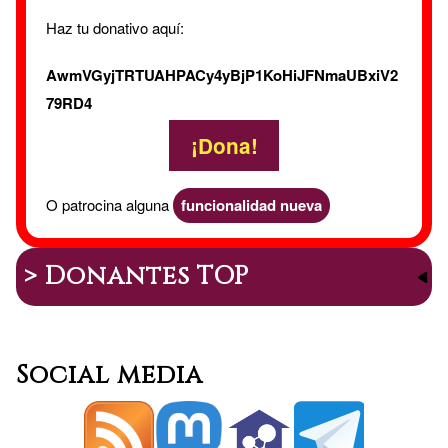
Haz tu donativo aquí:
AwmVGyjTRTUAHPACy4yBjP1KoHiJFNmaUBxiV2
79RD4
¡Dona!
O patrocina alguna
funcionalidad nueva
> Donantes TOP
Social media