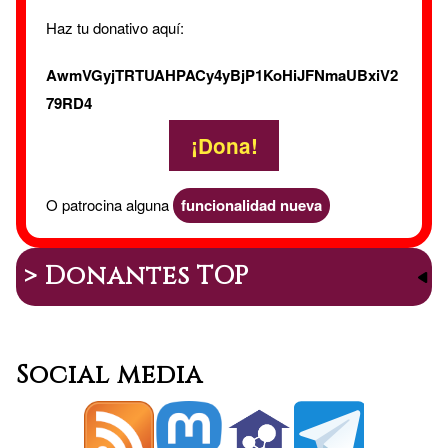
Haz tu donativo aquí:
AwmVGyjTRTUAHPACy4yBjP1KoHiJFNmaUBxiV2
79RD4
¡Dona!
O patrocina alguna
funcionalidad nueva
> Donantes TOP
Social media