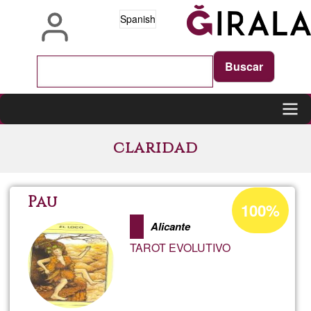
Pasar
Spanish
al
contenido
principal
Main
claridad
navigation
Porcentaje
Pau
100%
de
Alicante
aceptación
TAROT EVOLUTIVO
de
G1