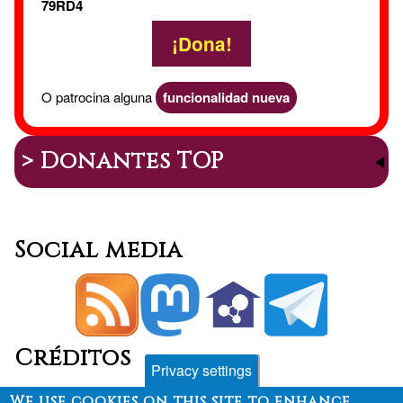
79RD4
¡Dona!
O patrocina alguna
funcionalidad nueva
> Donantes TOP
Social media
Créditos
Privacy settings
We use cookies on this site to enhance
Sheveck
&
calbasi.net
+
Drupal