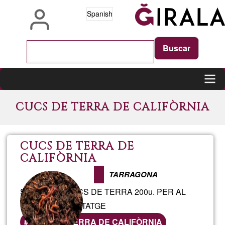
Pasar
Spanish
al
contenido
principal
Main
CUCS DE TERRA DE CALIFÒRNIA
navigation
CUCS DE TERRA DE
CALIFÒRNIA
TARRAGONA
SAFATA DE CUCS DE TERRA 200u. PER AL
VERMICOMPOSTATGE
CUCS DE TERRA DE CALIFÒRNIA