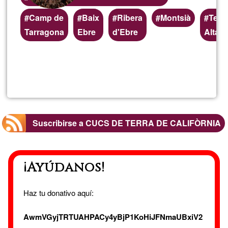
Áreas
Camp de
Baix
Ribera
Montsià
Terr
de
Tarragona
Ebre
d'Ebre
Alta
servicio
(geográficas)
Lee más
sobre
preferentes
CUCS
DE
Suscribirse a CUCS DE TERRA DE CALIFÒRNIA
TERRA
¡Ayúdanos!
DE
CALIFÒ
Haz tu donativo aquí:
AwmVGyjTRTUAHPACy4yBjP1KoHiJFNmaUBxiV2