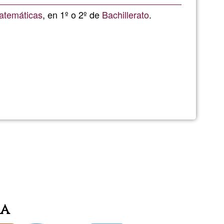
de
atemáticas
, en 1º o 2º de
Bachillerato
.
G1
es
ia