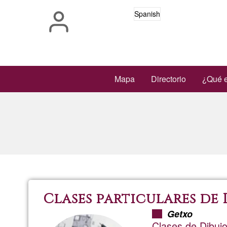
Pasar
Spanish
al
contenido
principal
Main
Mapa
Directorio
¿Qué e
navigation
Clases particulares de
Getxo
Clases de Dibujo