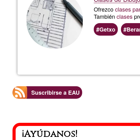
Ofrezco
clases par
También
clases
pr
Getxo
Bera
Suscribirse a EAU
¡Ayúdanos!