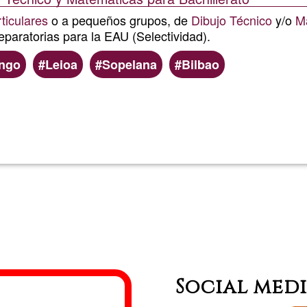
ticulares
o a pequeños grupos, de
Dibujo Técnico
y/o
M
eparatorias para la EAU (Selectividad).
ngo
Leioa
Sopelana
Bilbao
Lee más
sobre
Clases
particular
de
Dibujo
Técnico
Social med